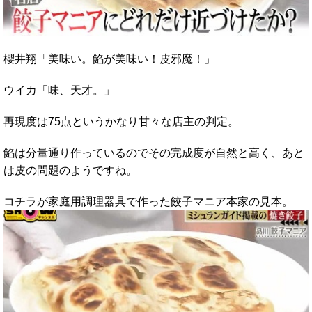
櫻井翔「美味い。餡が美味い！皮邪魔！」
ウイカ「味、天才。」
再現度は75点というかなり甘々な店主の判定。
餡は分量通り作っているのでその完成度が自然と高く、あと
は皮の問題のようですね。
コチラが家庭用調理器具で作った餃子マニア本家の見本。