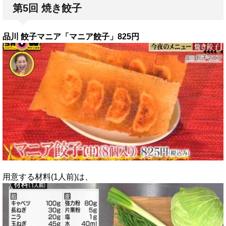
第5回 焼き餃子
品川 餃子マニア「マニア餃子」825円
用意する材料(1人前)は、