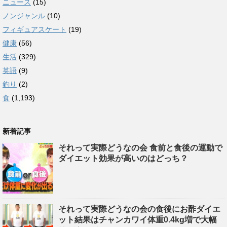
ニュース
(15)
ノンジャンル
(10)
フィギュアスケート
(19)
健康
(56)
生活
(329)
英語
(9)
釣り
(2)
食
(1,193)
新着記事
それって実際どうなの会 食前と食後の運動で
ダイエット効果が高いのはどっち？
それって実際どうなの会の食後にお酢ダイエ
ット結果はチャンカワイ体重0.4kg増で大幅