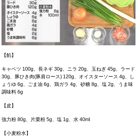
【餡】
キャベツ 100g、長ネギ 30g、ニラ 20g、玉ねぎ 45g、ラード
30g、豚ひき肉(豚肩ロース) 120g、オイスターソース 4g、し
ょうゆ 6g、ごま油 6g、鶏ガラ 4g、砂糖 8g、塩 2g、うま味
調味料 6g
【皮】
強力粉 80g、片栗粉 5g、塩 1g、水 40ml
【小麦粉水】