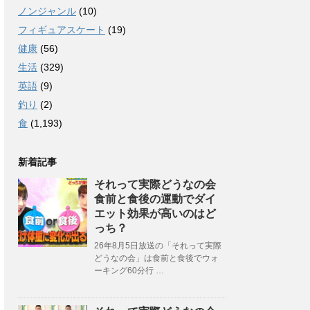
ノンジャンル
(10)
フィギュアスケート
(19)
健康
(56)
生活
(329)
英語
(9)
釣り
(2)
食
(1,193)
新着記事
それって実際どうなの会
食前と食後の運動でダイ
エット効果が高いのはど
っち？
26年8月5日放送の「それって実際
どうなの会」は食前と食後でウォ
ーキング60分行 …