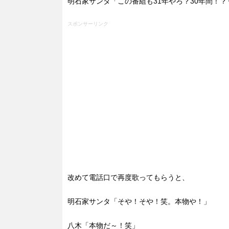
明石家サンタ「この番組も31年やろ？30年間！
スポンサーリンク
改めて電話口で再度歌ってもらうと、
明石家サンタ「そや！そや！笑。本物や！」
八木「本物だ～！笑」