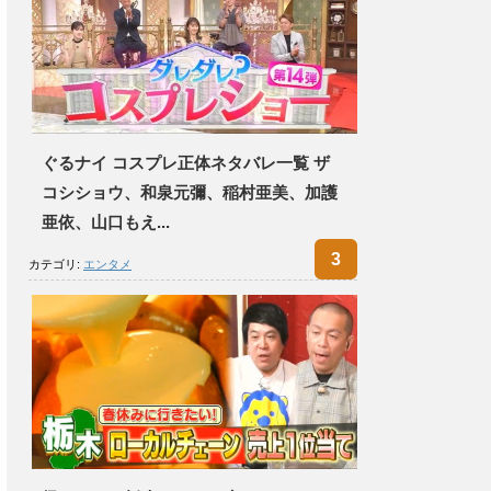
ぐるナイ コスプレ正体ネタバレ一覧 ザ
コシショウ、和泉元彌、稲村亜美、加護
亜依、山口もえ...
カテゴリ:
エンタメ