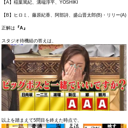
【A】稲葉篤紀、溝端淳平、YOSHIKI
【B】ヒロミ、藤原紀香、阿部詩、盛山晋太郎(B)・リリー(A)
正解は
『A』
スタジオ待機組の答えは、
以上を踏まえて5問目を終えた時点で、