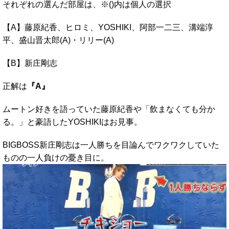
それぞれの選んだ部屋は、※()内は個人の選択
【A】藤原紀香、ヒロミ、YOSHIKI、阿部一二三、溝端淳
平、盛山晋太郎(A)・リリー(A)
【B】新庄剛志
正解は
『A』
ムートン好きを語っていた藤原紀香や「飲まなくても分か
る。」と豪語したYOSHIKIはお見事。
BIGBOSS新庄剛志は一人勝ちを目論んでワクワクしていた
ものの一人負けの憂き目に。