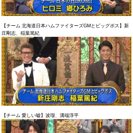
【チーム 北海道日本ハムファイターズGMとビッグボス】新
庄剛志、稲葉篤紀
【チーム 愛しい嘘】波瑠、溝端淳平