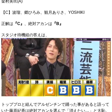
金村美玖(A)
【C】波瑠、郷ひろみ、観月ありさ、YOSHIKI
正解は
『C』
、絶対アカンは
『B』
スタジオ待機組の答えは、
トッププロと組んでアルゼンチンで踊った事があると語って
いた藤原紀香は絶対アカンを選んで「消えたい…」と大恥。