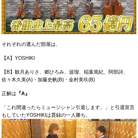
それぞれの選んだ部屋は、
【A】YOSHIKI
【B】観月ありさ、郷ひろみ、波瑠、稲葉篤紀、阿部詩、
佐々木久美(A)・加藤史帆(B)・金村美玖(B)
正解は
『A』
「これ間違ったらミュージシャン引退します。」と引退宣言
もしていたYOSHIKIは貫録の一人勝ち。