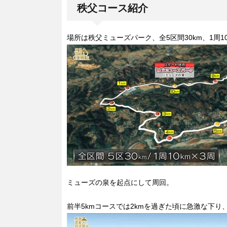
秩父コース紹介
場所は秩父ミューズパーク、全5区間30km、1周1
ミューズの泉を起点にして周回。
前半5kmコースでは2kmを過ぎた頃に急激な下り