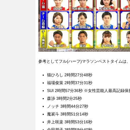
参考としてフル(ハーフ)マラソンベストタイムは
猫ひろし 2時間27分48秒
福場俊策 2時間37分31秒
SUI 2時間57分36秒 ※女性芸能人最高記録
森渉 3時間2分25秒
ノッチ 3時間44分27秒
魔裟斗 3時間51分14秒
井上咲楽 3時間53分16秒
金田朋子 3時間59分40秒