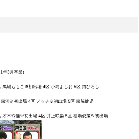
1年3月卒業)
区 馬場ももこ※初出場 4区 小島よしお 5区 猫ひろし
区 森渉※初出場 4区 ノッチ※初出場 5区 森脇健児
区 才木玲佳※初出場 4区 井上咲楽 5区 福場俊策※初出場