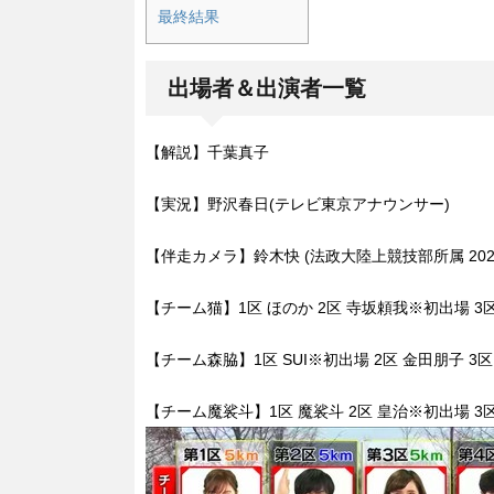
最終結果
出場者＆出演者一覧
【解説】千葉真子
【実況】野沢春日(テレビ東京アナウンサー)
【伴走カメラ】鈴木快 (法政大陸上競技部所属 202
【チーム猫】1区 ほのか 2区 寺坂頼我※初出場 3
【チーム森脇】1区 SUI※初出場 2区 金田朋子 3
【チーム魔裟斗】1区 魔裟斗 2区 皇治※初出場 3