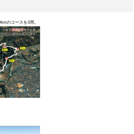
0kmのコースを3周。
、