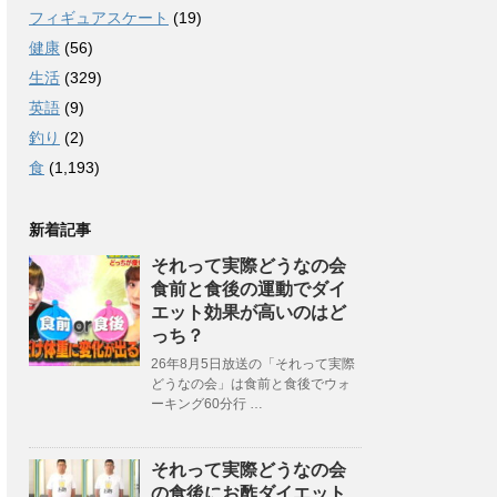
フィギュアスケート
(19)
健康
(56)
生活
(329)
英語
(9)
釣り
(2)
食
(1,193)
新着記事
それって実際どうなの会
食前と食後の運動でダイ
エット効果が高いのはど
っち？
26年8月5日放送の「それって実際
どうなの会」は食前と食後でウォ
ーキング60分行 …
それって実際どうなの会
の食後にお酢ダイエット