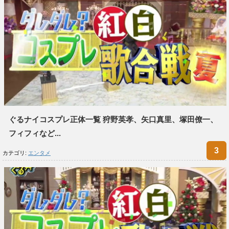
ぐるナイコスプレ正体一覧 狩野英孝、矢口真里、塚田僚一、
フィフィなど...
カテゴリ:
エンタメ