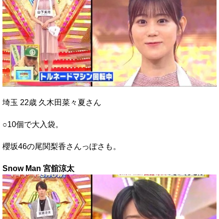
埼玉 22歳 久木田菜々夏さん
○10個で大入袋。
櫻坂46の尾関梨香さんっぽさも。
Snow Man 宮舘涼太