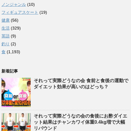
ノンジャンル
(10)
フィギュアスケート
(19)
健康
(56)
生活
(329)
英語
(9)
釣り
(2)
食
(1,193)
新着記事
それって実際どうなの会 食前と食後の運動で
ダイエット効果が高いのはどっち？
それって実際どうなの会の食後にお酢ダイエ
ット結果はチャンカワイ体重0.4kg増で大幅
リバウンド