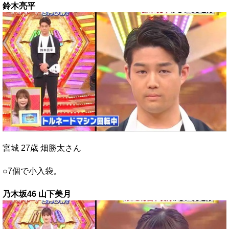
鈴木亮平
宮城 27歳 畑勝太さん
○7個で小入袋。
乃木坂46 山下美月