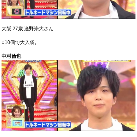
大阪 27歳 逢野崇大さん
○10個で大入袋。
中村倫也