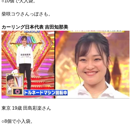
○10個で大入袋。
柴咲コウさんっぽさも。
カーリング日本代表 吉田知那美
東京 19歳 田島彩楽さん
○8個で小入袋。