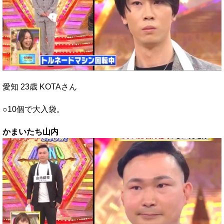
愛知 23歳 KOTAさん
○10個で大入袋。
かまいたち山内