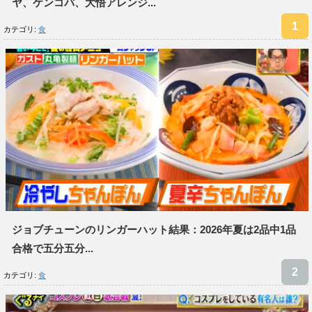
ヤ、ケンコバ、大悟アレンジ...
カテゴリ:
食
ジョブチューンのリンガーハット結果：2026年夏は2品中1品
合格で五分五分...
カテゴリ:
食