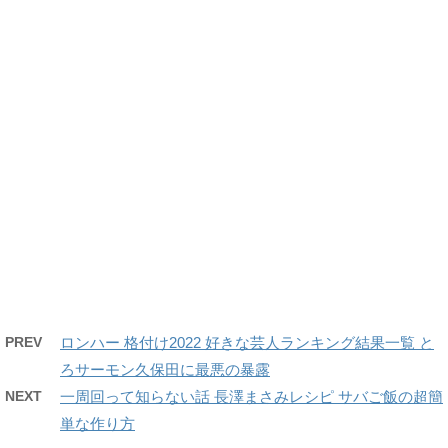
PREV
ロンハー 格付け2022 好きな芸人ランキング結果一覧 と
ろサーモン久保田に最悪の暴露
NEXT
一周回って知らない話 長澤まさみレシピ サバご飯の超簡
単な作り方