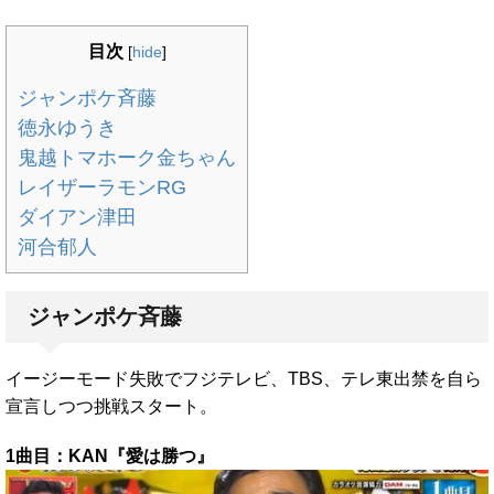
目次
[
hide
]
ジャンポケ斉藤
徳永ゆうき
鬼越トマホーク金ちゃん
レイザーラモンRG
ダイアン津田
河合郁人
ジャンポケ斉藤
イージーモード失敗でフジテレビ、TBS、テレ東出禁を自ら
宣言しつつ挑戦スタート。
1曲目：KAN『愛は勝つ』