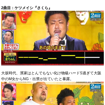
2曲目：ケツメイシ『さくら』
大坂時代、濱家はとんでもない化け物級ハードS過ぎて大阪
中のM女からNG・出禁が出ていたと暴露。