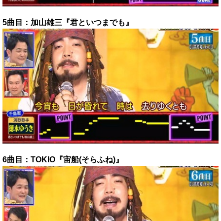
5曲目：加山雄三『君といつまでも』
6曲目：TOKIO『宙船(そらふね)』