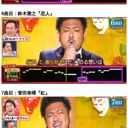
6曲目：鈴木雅之『恋人』
7曲目：菅田将暉『虹』