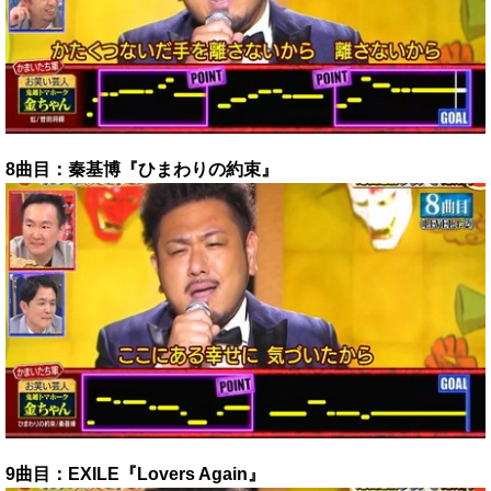
8曲目：秦基博『ひまわりの約束』
9曲目：EXILE『Lovers Again』