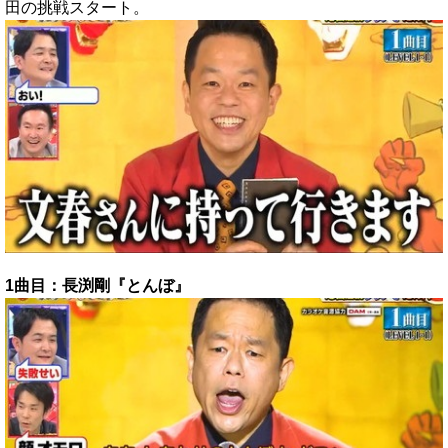
田の挑戦スタート。
1曲目：長渕剛『とんぼ』