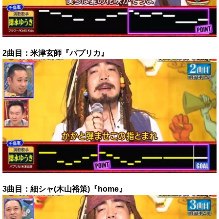
2曲目：米津玄師『パプリカ』
3曲目：細シャ(木山裕策)『home』