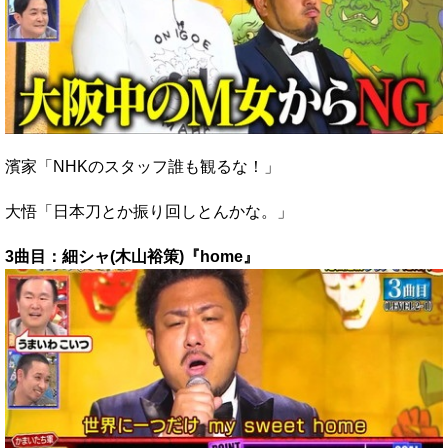
濱家「NHKのスタッフ誰も観るな！」
大悟「日本刀とか振り回しとんかな。」
3曲目：細シャ(木山裕策)『home』