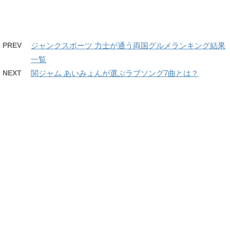
PREV
ジャンクスポーツ 力士が通う両国グルメランキング結果
一覧
NEXT
関ジャム あいみょんが選ぶラブソング7曲とは？