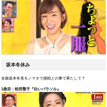
坂本冬休み
全曲坂本冬美モノマネで挑戦との事で果たして？
1曲目：松田聖子『白いパラソル』