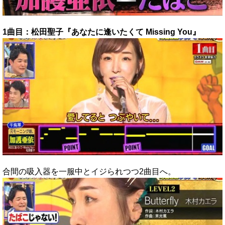
1曲目：松田聖子『あなたに逢いたくて Missing You』
合間の吸入器を一服中とイジられつつ2曲目へ。