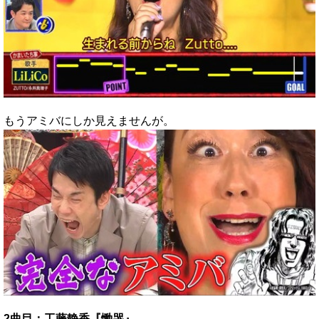
もうアミバにしか見えませんが。
2曲目：工藤静香『慟哭』