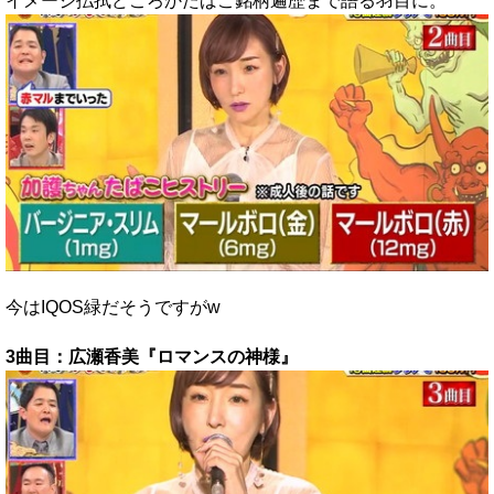
イメージ払拭どころかたばこ銘柄遍歴まで語る羽目に。
今はIQOS緑だそうですがw
3曲目：広瀬香美『ロマンスの神様』