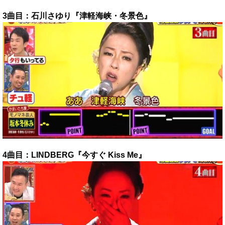
3曲目：石川さゆり『津軽海峡・冬景色』
4曲目：LINDBERG『今すぐ Kiss Me』