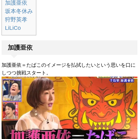
加護亜依
坂本冬休み
狩野英孝
LiLiCo
加護亜依
加護亜依＝たばこのイメージを払拭したいという思いを口に
しつつ挑戦スタート。