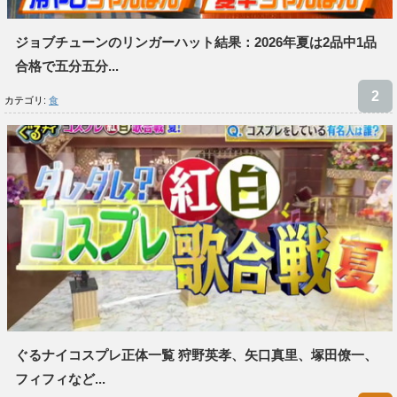
ジョブチューンのリンガーハット結果：2026年夏は2品中1品
合格で五分五分...
カテゴリ:
食
ぐるナイコスプレ正体一覧 狩野英孝、矢口真里、塚田僚一、
フィフィなど...