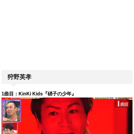
狩野英孝
1曲目：KinKi Kids『硝子の少年』