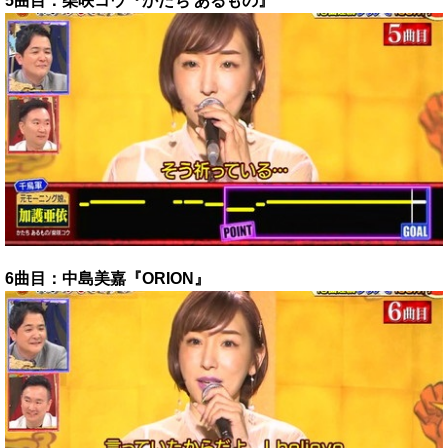
5曲目：柴咲コウ『かたち あるもの』
6曲目：中島美嘉『ORION』