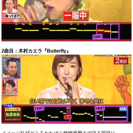
2曲目：木村カエラ『Butterfly』