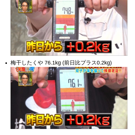
梅干したくや 76.1kg (前日比プラス0.2kg)