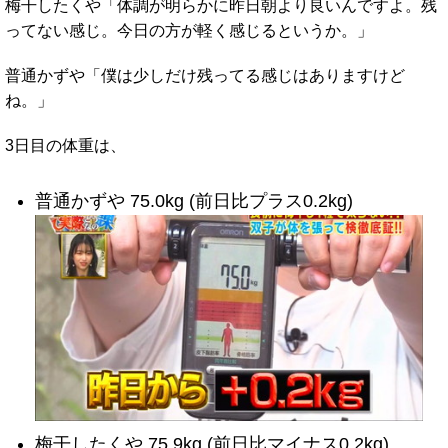
梅干したくや「体調が明らかに昨日朝より良いんですよ。残
ってない感じ。今日の方が軽く感じるというか。」
普通かずや「僕は少しだけ残ってる感じはありますけど
ね。」
3日目の体重は、
普通かずや 75.0kg (前日比プラス0.2kg)
梅干したくや 75.9kg (前日比マイナス0.2kg)