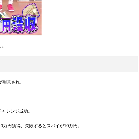
し。
が用意され、
チャレンジ成功。
10万円獲得、失敗するとスパイが10万円。