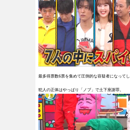
最多得票数6票を集めて圧倒的な容疑者になって
犯人の正体はやっぱり「ノブ」で土下座謝罪。