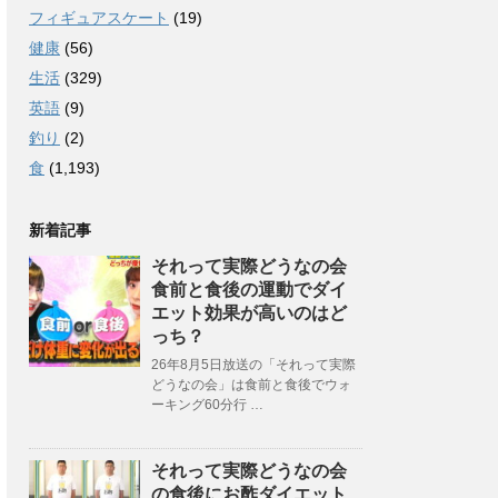
フィギュアスケート
(19)
健康
(56)
生活
(329)
英語
(9)
釣り
(2)
食
(1,193)
新着記事
それって実際どうなの会
食前と食後の運動でダイ
エット効果が高いのはど
っち？
26年8月5日放送の「それって実際
どうなの会」は食前と食後でウォ
ーキング60分行 …
それって実際どうなの会
の食後にお酢ダイエット