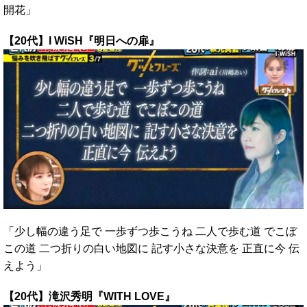
開花」
【20代】I WiSH『明日への扉』
「少し幅の違う足で 一歩ずつ歩こうね 二人で歩む道 でこぼ
この道 二つ折りの白い地図に 記す小さな決意を 正直に今 伝
えよう」
【20代】滝沢秀明『WITH LOVE』