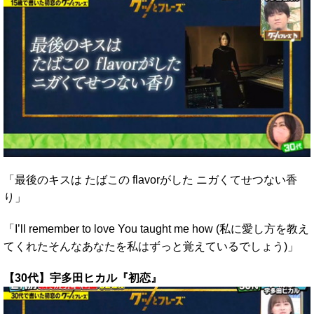
「最後のキスは たばこの flavorがした ニガくてせつない香
り」
「I’ll remember to love You taught me how (私に愛し方を教え
てくれたそんなあなたを私はずっと覚えているでしょう)」
【30代】宇多田ヒカル『初恋』