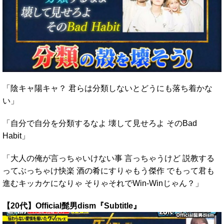
「陰キャ陽キャ？ 君らは分類しないとどうにも落ち着かな
い」
「自分で自分を分類するなよ 壊して見せろよ そのBad
Habit」
「大人の俺が言っちゃいけない事 言っちゃうけど 説教する
ってぶっちゃけ快楽 酒の肴にすりゃもう傑作 でもって君も
進むキッカケになりゃ そりゃそれでWin-Winじゃん？」
【20代】Official髭男dism『Subtitle』