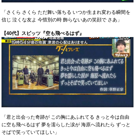
「さくら さくら ただ舞い落ちる いつか生まれ変わる瞬間を
信じ 泣くな友よ 今惜別の時 飾らないあの笑顔で さあ」
【40代】スピッツ『空も飛べるはず』
「君と出会った奇跡が この胸にあふれてる きっと今は自由
に空も飛べるはず 夢を濡らした涙が 海原へ流れたら ずっと
そばで笑っていてほしい」