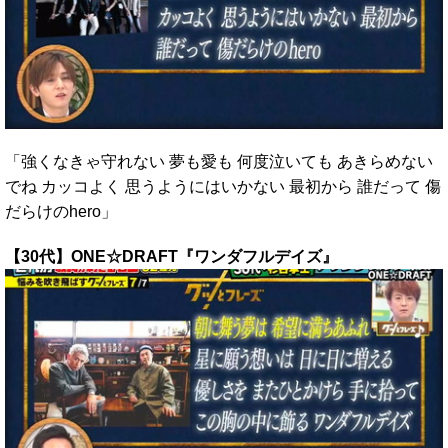
「強くなきゃ守れない 夢も愛も 何度泣いても あきらめない
でね カッコよく 思うようにはいかない 最初から 誰だって 傷
だらけのhero」
【30代】ONE☆DRAFT『ワンダフルデイズ』