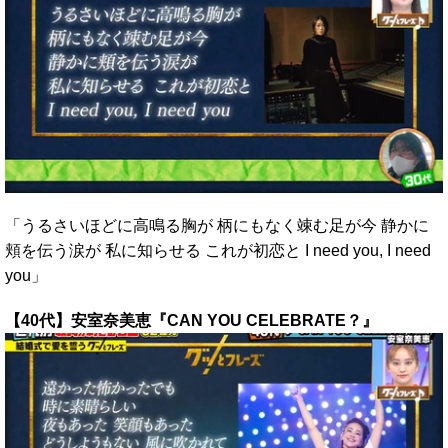
「うるさいほどに高鳴る胸が 柄にもなく竦む足が今 静かに
頬を伝う涙が 私に知らせる これが初恋と I need you, I need
you」
【40代】安室奈美恵『CAN YOU CELEBRATE？』