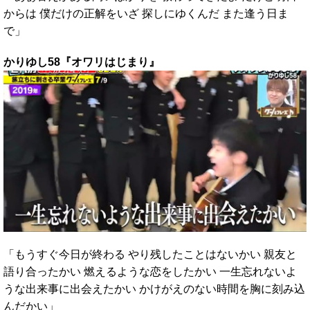
からは 僕だけの正解をいざ 探しにゆくんだ また逢う日ま
で」
かりゆし58『オワリはじまり』
「もうすぐ今日が終わる やり残したことはないかい 親友と
語り合ったかい 燃えるような恋をしたかい 一生忘れないよ
うな出来事に出会えたかい かけがえのない時間を胸に刻み込
んだかい」