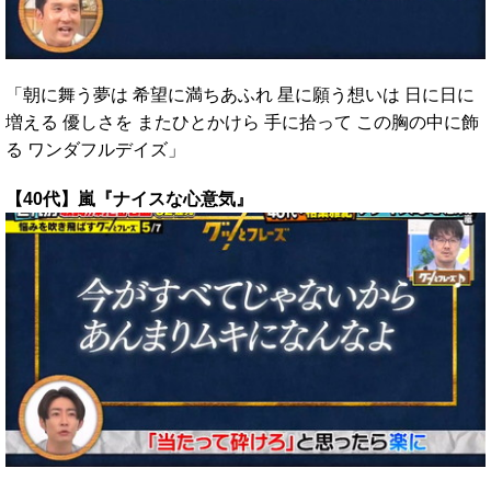
「朝に舞う夢は 希望に満ちあふれ 星に願う想いは 日に日に
増える 優しさを またひとかけら 手に拾って この胸の中に飾
る ワンダフルデイズ」
【40代】嵐『ナイスな心意気』