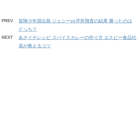
PREV
冒険少年脱出島 ジェシーvs浮所飛貴の結果 勝ったのは
どっち？
NEXT
あさイチレシピ スパイスカレーの作り方 エスビー食品社
員が教えるコツ