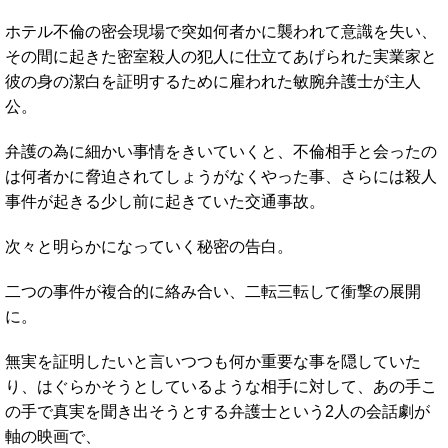
ホテル不倫の密会現場で突如何者かに襲われて意識を失い、
その間に起きた密室殺人の犯人に仕立てあげられた実業家と
彼の身の潔白を証明するために雇われた敏腕弁護士が主人
公。
弁護の為に細かい事情をきいていくと、不倫相手と会ったの
は何者かに脅迫されてしょうがなくやった事、さらには殺人
事件が起きる少し前に起きていた交通事故。
次々と明らかになっていく秘密の告白。
二つの事件が複合的に絡み合い、二転三転して衝撃の展開
に。
無実を証明したいと言いつつも何か重要な事を隠していた
り、はぐらかそうとしているような相手に対して、あの手こ
の手で真実を聞き出そうとする弁護士という2人の会話劇が
軸の映画で、