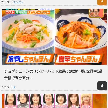
カテゴリ:
エンタメ
ジョブチューンのリンガーハット結果：2026年夏は2品中1品
合格で五分五分...
カテゴリ:
食