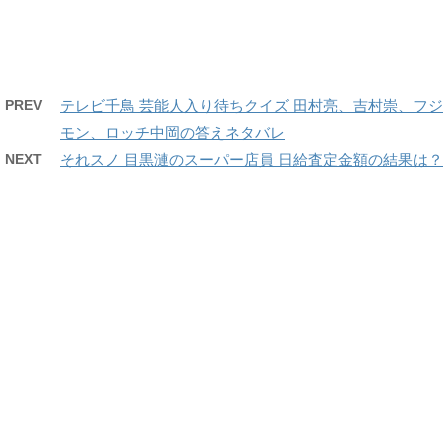
PREV
テレビ千鳥 芸能人入り待ちクイズ 田村亮、吉村崇、フジ
モン、ロッチ中岡の答えネタバレ
NEXT
それスノ 目黒漣のスーパー店員 日給査定金額の結果は？