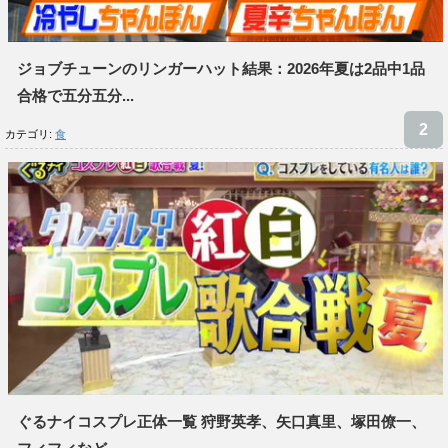
ジョブチューンのリンガーハット結果：2026年夏は2品中1品
合格で五分五分...
カテゴリ:
食
ぐるナイコスプレ正体一覧 狩野英孝、矢口真里、塚田僚一、