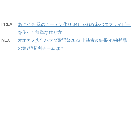
PREV
あさイチ 緑のカーテン作り おしゃれな花バタフライピー
を使った簡単な作り方
NEXT
オオカミ少年ハマダ歌謡祭2023 出演者＆結果 49曲登場
の第7弾勝利チームは？