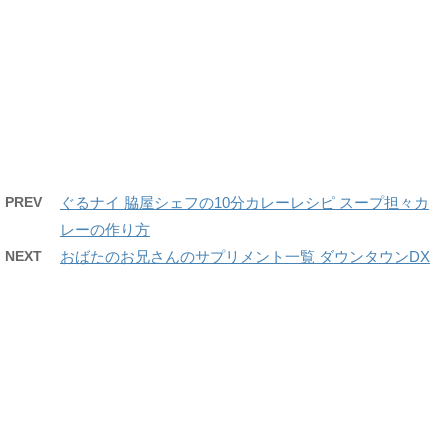
PREV
ぐるナイ 脇屋シェフの10分カレーレシピ スープ担々カ
レーの作り方
NEXT
おばたのお兄さんのサプリメント一覧 ダウンタウンDX