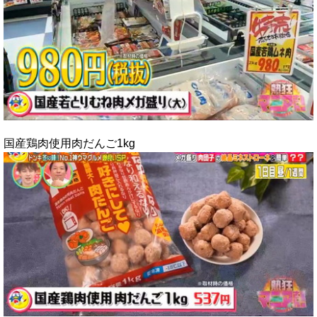
国産鶏肉使用肉だんご1kg