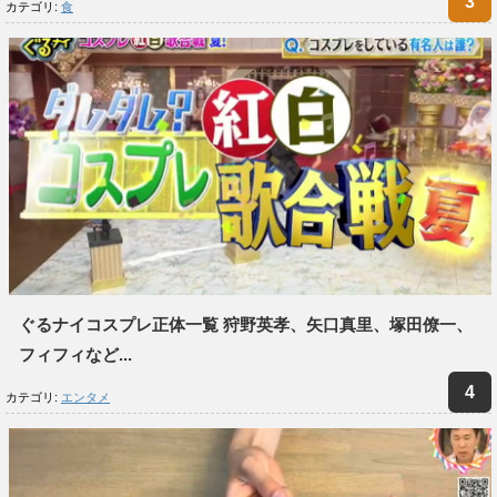
カテゴリ:
食
ぐるナイコスプレ正体一覧 狩野英孝、矢口真里、塚田僚一、
フィフィなど...
カテゴリ:
エンタメ