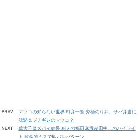
PREV
マツコの知らない世界 町弁一覧 究極のり弁、サバ弁当に
沈黙＆ブチギレのマツコ？
NEXT
華大千鳥スパイ結果 犯人の福田麻貴vs田中圭のハイライ
ト 致命的ミスで即バレパターン