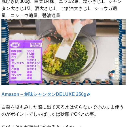
豚ひき肉300g、白菜1/4株、ニラ1/2束、塩小さじ1、シャン
タン大さじ1/2、酒大さじ1、ごま油大さじ1、ショウガ適
量、コショウ適量、醤油適量
Amazon – 創味シャンタンDELUXE 250g
白菜を塩もみした際に出て来る水は切らないでそのまま使う
のがポイントでしゃばしゃば状態でOKとの事。
久保「それが肉汁に変わるというか。」