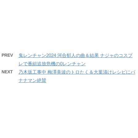
PREV
鬼レンチャン2024 河合郁人の曲＆結果 ナジャのコスプ
レで番組追放危機の0レンチャン
NEXT
乃木坂工事中 梅澤美波のトロたく＆大葉漬けレシピにバ
ナナマン絶賛