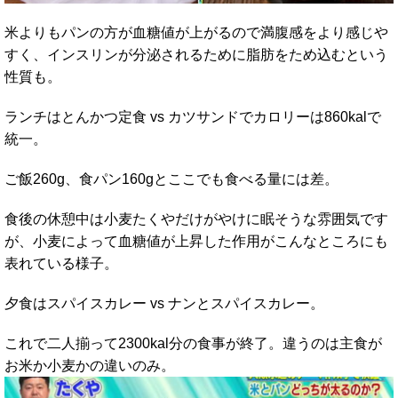
米よりもパンの方が血糖値が上がるので満腹感をより感じや
すく、インスリンが分泌されるために脂肪をため込むという
性質も。
ランチはとんかつ定食 vs カツサンドでカロリーは860kalで
統一。
ご飯260g、食パン160gとここでも食べる量には差。
食後の休憩中は小麦たくやだけがやけに眠そうな雰囲気です
が、小麦によって血糖値が上昇した作用がこんなところにも
表れている様子。
夕食はスパイスカレー vs ナンとスパイスカレー。
これで二人揃って2300kal分の食事が終了。違うのは主食が
お米か小麦かの違いのみ。