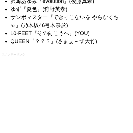
浜崎あゆみ『evolution』(後藤真希)
ゆず『夏色』(狩野英孝)
サンボマスター『できっこないを やらなくち
ゃ』(乃木坂46弓木奈於)
10-FEET『その向こうへ』(YOU)
QUEEN『？？？』(さまぁ～ず大竹)
スポンサーリンク