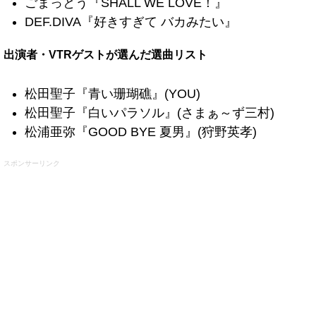
ごまっとう『SHALL WE LOVE！』
DEF.DIVA『好きすぎて バカみたい』
出演者・VTRゲストが選んだ選曲リスト
松田聖子『青い珊瑚礁』(YOU)
松田聖子『白いパラソル』(さまぁ～ず三村)
松浦亜弥『GOOD BYE 夏男』(狩野英孝)
スポンサーリンク