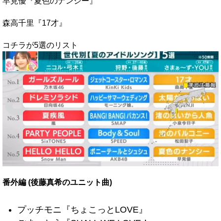
早見優『夏色のナンシー』
森高千里『17才』
コチラが5選のリスト
番外編 (後藤真希のユニット曲)
プッチモニ『ちょこっとLOVE』