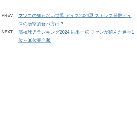
PREV
マツコの知らない世界 アイス2024夏 ストレス発散アイ
スの衝撃的食べ方は？
NEXT
高校球児ランキング2024 結果一覧 ファンが選んだ選手1
位～30位完全版