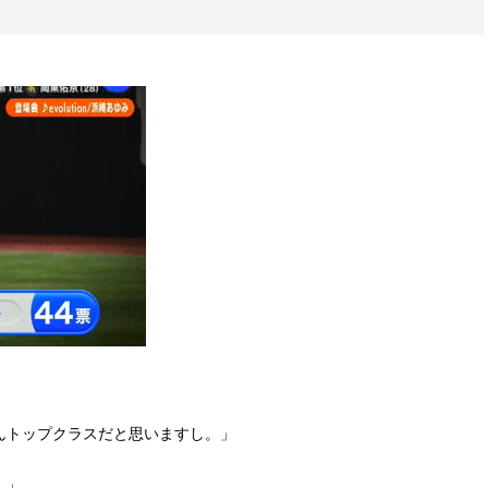
。
んトップクラスだと思いますし。」
。」