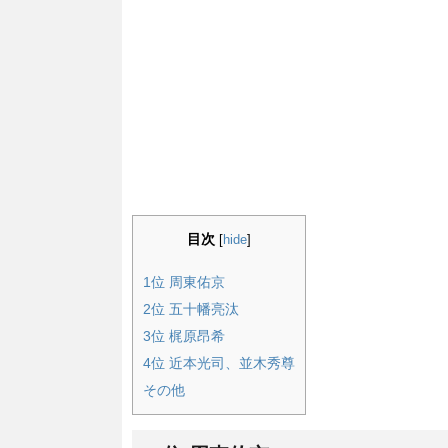
目次
[
hide
]
1位 周東佑京
2位 五十幡亮汰
3位 梶原昂希
4位 近本光司、並木秀尊
その他