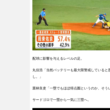
配球に影響を与えるレベルの足。
丸佳浩「当然バッテリーも最大限警戒していると
し。」
栗林良吏「一塁でもほぼ得点圏というのか、そう
サードゴロで一塁から一気に三塁へ。