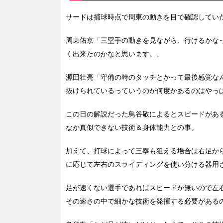
サードは捕球時点で周東の動きを目で確認してい
周東佑京「三塁手の動きを見ながら、行けるかな
く出来たのかなと思います。」
源田壮亮「守備の時のタッチとかって最後感覚な
抜けられているっていうのが何度かあるのはやっ
この日の解説だった鳥谷敬によるとスピードがあ
なか真似できない技術＆身体能力との事。
加えて、打球によって三塁も狙える場合は右足か
に応じて左右のスライディングを使い分ける器用
足が速くない選手であればスピードが無いので左
その速さの中で細かな技術を発揮する必要がある