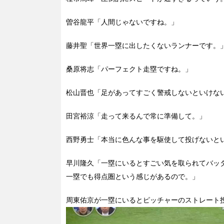
曽谷龍平「人間じゃないですね。」
藤井聖「世界一塁に出したくないランナーです。
桑原将志「パーフェクト走塁ですね。」
松山晋也「足があってすごく警戒しないといけな
田宮裕涼「走って来るんで常に準備して。」
西野勇士「本当に色んな事を駆使して投げないと
早川隆久「一塁にいるとすごい気を取られてバッ
一塁でも得点圏という感じがあるので。」
周東佑京が一塁にいるとピッチャーのストレート投