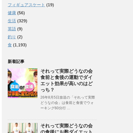
フィギュアスケート
(19)
健康
(56)
生活
(329)
英語
(9)
釣り
(2)
食
(1,193)
新着記事
それって実際どうなの会
食前と食後の運動でダイ
エット効果が高いのはど
っち？
26年8月5日放送の「それって実際
どうなの会」は食前と食後でウォ
ーキング60分行 …
それって実際どうなの会
の食後にお酢ダイエット