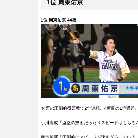
1位 周東佑京
1位 周東佑京 44票
44票の圧倒的得票数で2年連続、4度目の1位獲得
小川龍成「盗塁の技術だったりスピードはもちろ
種市篤暉「圧倒的にスピードが速すぎるっていう