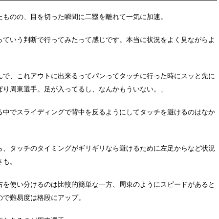
たものの、目を切った瞬間に二塁を離れて一気に加速。
っていう判断で行ってみたって感じです。本当に状況をよく見ながらよ
んで、これアウトに出来るってパンってタッチに行った時にスッと先に
ぱり周東選手。足が入ってるし、なんかもういない。」
る中でスライディングで背中を反るようにしてタッチを避けるのはなか
ら、タッチのタイミングがギリギリなら避けるために左足からなど状況
さも。
右を使い分けるのは比較的簡単な一方、周東のようにスピードがあると
ので難易度は格段にアップ。