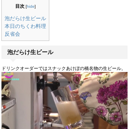
目次
[
hide
]
泡だらけ生ビール
本日のちくわ料理
反省会
泡だらけ生ビール
ドリンクオーダーではスナックあけぼの橋名物の生ビール。