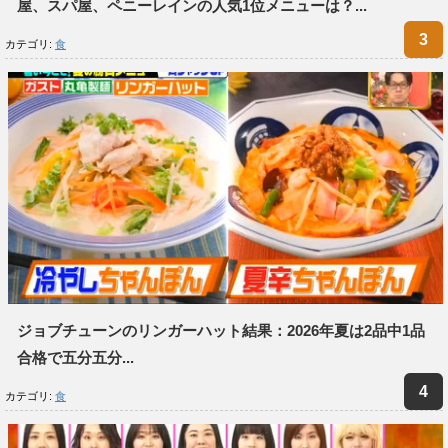
屋、スパ屋、ペニーレインの人気1位メニューは？...
カテゴリ:
食
ジョブチューンのリンガーハット結果：2026年夏は2品中1品
合格で五分五分...
カテゴリ:
食