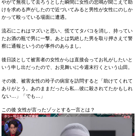
やがて無視して去ろうとした瞬間に女性の悲鳴が聞こえて助
けを求める声がしたので近づいてみると男性が女性にのしか
かって殴っている場面に遭遇。
流石にこれはマズいと思い、慌ててタバコを消し、持ってい
たお酒の瓶で男に一撃。あとは気絶した男を取り押さえて警
察に通報というのが事件のあらまし。
後日談として被害者の女性からは直接会ってお礼がしたいと
いう申し出だったので、お見舞いに今週末行くという山田。
その後、被害女性の玲子の病室を訪問すると「助けてくれて
ありがとう。あのままだったら私…彼に殺されてたかもしれ
ない…」「でも…」
この後 女性が言ったゾッとする一言とは？