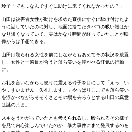
玲子「でも…なんですぐに助けに来てくれなかったの？」
山田は被害者女性が助けを求めた直後にすぐに駆け付けたよ
うに話していたのに対し、地面に捨てたタバコの吸い殻はか
なり短くなっていて、実はかなり時間が経っていたことが映
像からは予想できる。
山田は殴られる女性を前にしながらもあえてその状況を放置
し、女性と一瞬目が合うと薄ら笑いを浮かべる狂気の行動
に。
お礼を言いながらも怒りに震える玲子を目にして「えっ…い
や…すいません。失礼します。」やっぱりここでも薄ら笑い
を浮かべながらそそくさとその場を去ろうとする山田の真意
は謎のまま。
スキをうかがっていたとも考えられるし、殴られるその様子
を見て内心楽しんでいたのか、暴力事件にまで発展するのを