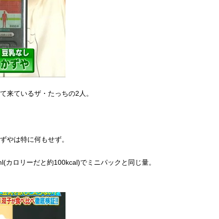
て来ているザ・たっちの2人。
かずやは特に何もせず。
l(カロリーだと約100kcal)でミニパックと同じ量。