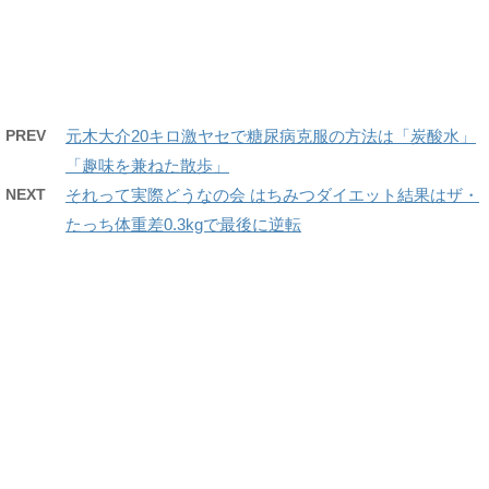
PREV
元木大介20キロ激ヤセで糖尿病克服の方法は「炭酸水」
「趣味を兼ねた散歩」
NEXT
それって実際どうなの会 はちみつダイエット結果はザ・
たっち体重差0.3kgで最後に逆転