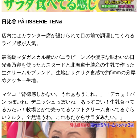
日比谷 PÂTISSERIE TEN&
店内にはカウンター席が設けられて目の前で調理してくれる
ライブ感が人気。
最高級マダガスカル産のバニラビーンズや濃厚な味わいの日
光金乃卵を使ったカスタードと北海道十勝産の牛乳で作った
生クリームをブレンド。生地はサクサク食感で約5mmの分厚
めクッキー生地。
マツコ「背徳感しかない。うわぁもうこれ。」「デカぁ！パ
ンっぽいね。デニッシュっぽいね。あっすごい！牛乳食べて
るみたい！牧場とかで売ってるソフトクリーム食べてるぐら
いミルク。全然違うわ。これもだからサラダみたい。」