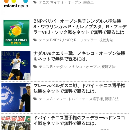
テニス
マイアミ・オープン
,
錦織圭
BNPパリバ・オープン男子シングルス準決勝
S・ワウリンカvs P・カレノブスタ、R・フェデ
ラーvs J・ソック戦をネットで無料で観るには
テニス
BNPパリバOP
,
R・フェデラー
,
視聴方法
ナダルvsクエリー戦、メキシコ・オープン決勝
をネットで無料で観るには。
テニス
R・ナダル
,
メキシコ・オープン
,
視聴方法
マレーvsベルダスコ戦、ドバイ・テニス選手権
決勝をネットで無料で観るには。
テニス
A・マレー
,
ドバイ・テニス選手権
,
視聴方法
ドバイ・テニス選手権のフェデラーvsドンスコ
イ戦をネットで無料で観るには。