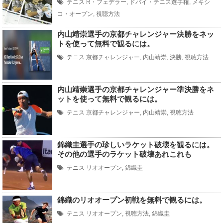
テニス
R・フェデラー
,
ドバイ・テニス選手権
,
メキシ
コ・オープン
,
視聴方法
内山靖崇選手の京都チャレンジャー決勝をネッ
トを使って無料で観るには。
テニス
京都チャレンジャー
,
内山靖崇
,
決勝
,
視聴方法
内山靖崇選手の京都チャレンジャー準決勝をネ
ットを使って無料で観るには。
テニス
京都チャレンジャー
,
内山靖崇
,
視聴方法
錦織圭選手の珍しいラケット破壊を観るには。
その他の選手のラケット破壊あれこれも
テニス
リオオープン
,
錦織圭
錦織のリオオープン初戦を無料で観るには。
テニス
リオオープン
,
視聴方法
,
錦織圭