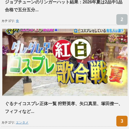
ジョブチューンのリンガーハット結果：2026年夏は2品中1品
合格で五分五分...
カテゴリ:
食
ぐるナイコスプレ正体一覧 狩野英孝、矢口真里、塚田僚一、
フィフィなど...
カテゴリ:
エンタメ