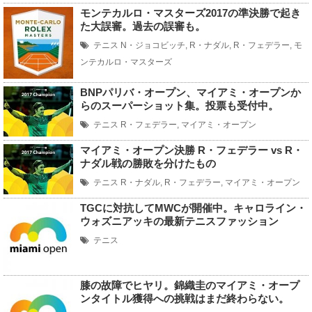
モンテカルロ・マスターズ2017の準決勝で起き
た大誤審。過去の誤審も。
テニス
N・ジョコビッチ
,
R・ナダル
,
R・フェデラー
,
モ
ンテカルロ・マスターズ
BNPパリバ・オープン、マイアミ・オープンか
らのスーパーショット集。投票も受付中。
テニス
R・フェデラー
,
マイアミ・オープン
マイアミ・オープン決勝 R・フェデラー vs R・
ナダル戦の勝敗を分けたもの
テニス
R・ナダル
,
R・フェデラー
,
マイアミ・オープン
TGCに対抗してMWCが開催中。キャロライン・
ウォズニアッキの最新テニスファッション
テニス
膝の故障でヒヤリ。錦織圭のマイアミ・オープ
ンタイトル獲得への挑戦はまだ終わらない。