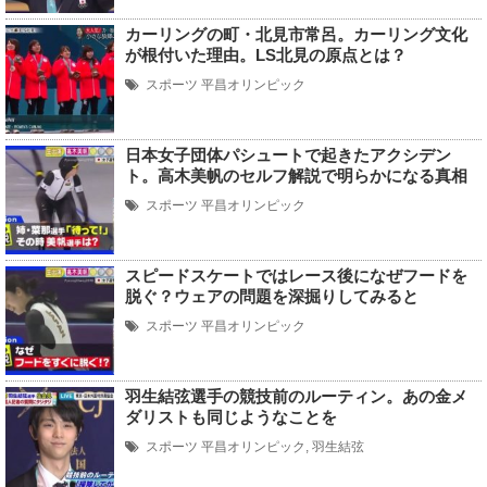
カーリングの町・北見市常呂。カーリング文化
が根付いた理由。LS北見の原点とは？
スポーツ
平昌オリンピック
日本女子団体パシュートで起きたアクシデン
ト。高木美帆のセルフ解説で明らかになる真相
スポーツ
平昌オリンピック
スピードスケートではレース後になぜフードを
脱ぐ？ウェアの問題を深掘りしてみると
スポーツ
平昌オリンピック
羽生結弦選手の競技前のルーティン。あの金メ
ダリストも同じようなことを
スポーツ
平昌オリンピック
,
羽生結弦