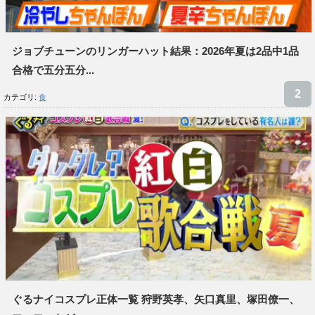
ジョブチューンのリンガーハット結果：2026年夏は2品中1品
合格で五分五分...
カテゴリ:
食
ぐるナイコスプレ正体一覧 狩野英孝、矢口真里、塚田僚一、