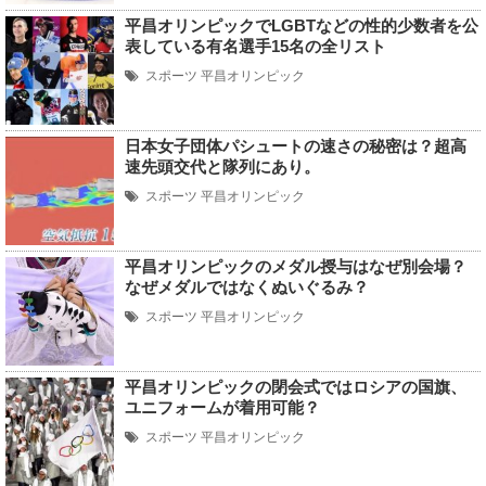
平昌オリンピックでLGBTなどの性的少数者を公
表している有名選手15名の全リスト
スポーツ
平昌オリンピック
日本女子団体パシュートの速さの秘密は？超高
速先頭交代と隊列にあり。
スポーツ
平昌オリンピック
平昌オリンピックのメダル授与はなぜ別会場？
なぜメダルではなくぬいぐるみ？
スポーツ
平昌オリンピック
平昌オリンピックの閉会式ではロシアの国旗、
ユニフォームが着用可能？
スポーツ
平昌オリンピック