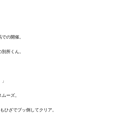
。
馬での開催。
の別所くん。
。」
スムーズ。
つもひざでブッ倒してクリア。