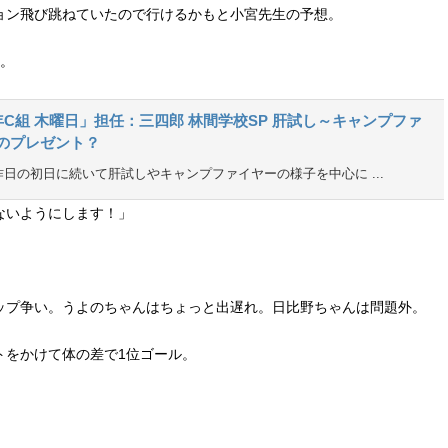
ョン飛び跳ねていたので行けるかもと小宮先生の予想。
ね。
3年C組 木曜日」担任：三四郎 林間学校SP 肝試し～キャンプファ
のプレゼント？
昨日の初日に続いて肝試しやキャンプファイヤーの様子を中心に ...
ないようにします！」
ップ争い。うよのちゃんはちょっと出遅れ。日比野ちゃんは問題外。
トをかけて体の差で1位ゴール。