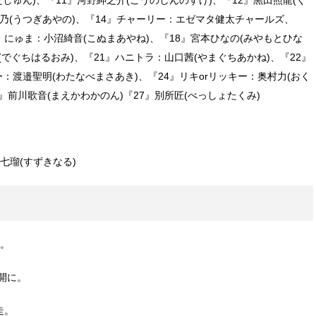
乃(うつぎあやの)、『14』チャーリー：エゼマタ健太チャールズ、
』にゅま：小沼綺音(こぬまあやね)、『18』宮本ひなの(みやもとひな
臣(でぐちはるおみ)、『21』ハニトラ：山口茜(やまぐちあかね)、『22』
：渡邉聖明(わたなべまさあき)、『24』リキorリッキー：奥村力(おく
6』前川歌音(まえかわかのん)『27』別所匠(べっしょたくみ)
七瑠(すずきなる)
ト。
開に。
走。