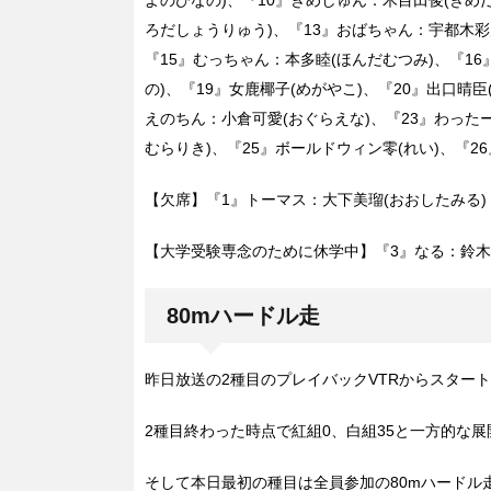
ろだしょうりゅう)、『13』おばちゃん：宇都木彩
『15』むっちゃん：本多睦(ほんだむつみ)、『16
の)、『19』女鹿椰子(めがやこ)、『20』出口晴
えのちん：小倉可愛(おぐらえな)、『23』わったー
むらりき)、『25』ボールドウィン零(れい)、『2
【欠席】『1』トーマス：大下美瑠(おおしたみる)
【大学受験専念のために休学中】『3』なる：鈴木
80mハードル走
昨日放送の2種目のプレイバックVTRからスター
2種目終わった時点で紅組0、白組35と一方的な展
そして本日最初の種目は全員参加の80mハードル