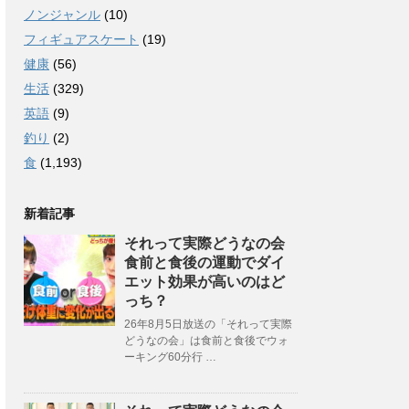
ノンジャンル
(10)
フィギュアスケート
(19)
健康
(56)
生活
(329)
英語
(9)
釣り
(2)
食
(1,193)
新着記事
それって実際どうなの会
食前と食後の運動でダイ
エット効果が高いのはど
っち？
26年8月5日放送の「それって実際
どうなの会」は食前と食後でウォ
ーキング60分行 …