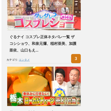
ぐるナイ コスプレ正体ネタバレ一覧 ザ
コシショウ、和泉元彌、稲村亜美、加護
亜依、山口もえ...
カテゴリ:
エンタメ