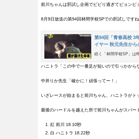
前川ちゃんは肝試し企画でビビり過ぎてピョンピ
8月9日放送の第94回林間学校SPでの肝試しです
第94回「青春高校 
イヤー 秋元先生から
続く「林間学校SP」は
ハニトラ「この中で一番足が短いので引っかから
中井りか先生「確かに！頑張ってー！」
いざレースが始まると前川ちゃん、ハニトラがト
最後のハードルを越えた所で前川ちゃんがスパー
紅 前川 18.10秒
白 ハニトラ 18.22秒