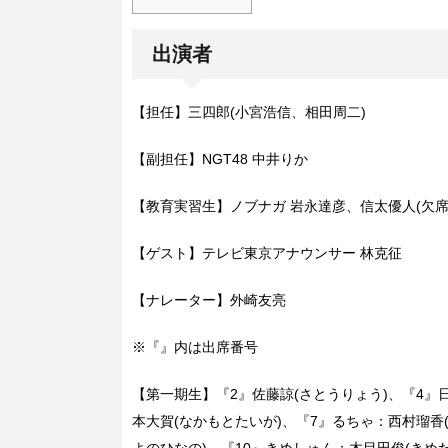
出演者
【担任】三四郎(小宮浩信、相田周二)
【副担任】NGT48 中井りか
【教育実習生】ノブナガ 岩永達彦、信太優人(欠席
【ゲスト】テレビ東京アナウンサー 林克征
【ナレーター】外崎友亮
※『』内は出席番号
【第一期生】『2』佐藤諒(さとうりょう)、『4』
本大賀(なかもとたいが)、『7』るちゃ：西村瑠香
よのひなの)、『10』きめしゅん：木目田俊(きめだ