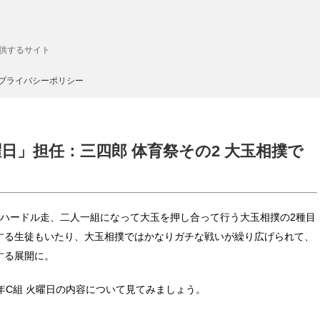
供するサイト
プライバシーポリシー
火曜日」担任：三四郎 体育祭その2 大玉相撲で
mハードル走、二人一組になって大玉を押し合って行う大玉相撲の2種目
する生徒もいたり、大玉相撲ではかなりガチな戦いが繰り広げられて、
する展開に。
 3年C組 火曜日の内容について見てみましょう。