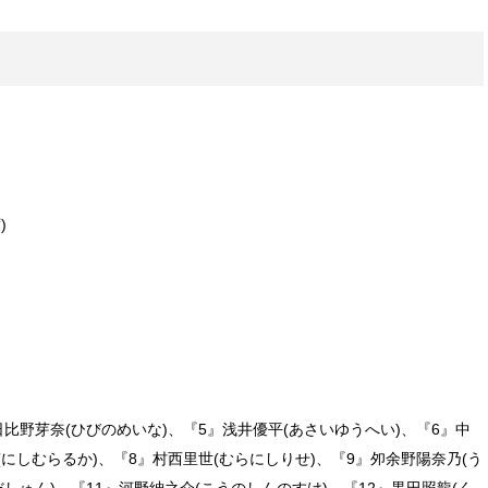
)
日比野芽奈(ひびのめいな)、『5』浅井優平(あさいゆうへい)、『6』中
(にしむらるか)、『8』村西里世(むらにしりせ)、『9』夘余野陽奈乃(う
しゅん)、『11』河野紳之介(こうのしんのすけ)、『12』黒田照龍(く