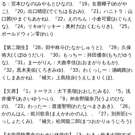
る：宮本ひなの(みやもとひなの)、『19』女鹿椰子(めがや
こ)、『20』出口晴臣(でぐちはるおみ)、『21』ハニトラ：山
口茜(やまぐちあかね)、『22』えのちん：小倉可愛(おぐらえ
な)、『24』リキorリッキー：奥村力(おくむらりき)、『25』
ボールドウィン零(れい)
【第二期生】『28』田中柊斗(たなかしゅうと)、『29』久保
侑大(くぼゆうだい)、『30』もっちー：持田優奈(もちだゆう
な)、『31』まーがりん：大曲李佳(おおまがりももか)、
『32』黒木美佑(くろぎみゆ)、『33』わくっしー：涌嶋茜(わ
くしまあかね)、『補欠』上島陸歩(うえしまりくほ)、
【欠席】『1』トーマス：大下美瑠(おおしたみる)、『5』浅
井優平(あさいゆうへい)、『9』夘余野陽奈乃(うよのひな
の)、『23』わったー：渡邉聖明(わたなべまさあき)、『26』
かのんはん：前川歌音(まえかわかのん)、、『27』別所匠(べ
っしょたくみ)、『補欠』松岡龍二郎(まつおかりゅうじろう)
【大学受験専念のために休学中】『3』なる：鈴木七瑠(すず