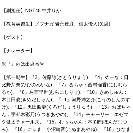
【副担任】NGT48 中井りか
【教育実習生】ノブナガ 岩永達彦、信太優人(欠席)
【ゲスト】
【ナレーター】
※『』内は出席番号
【第一期生】『2』佐藤諒(さとうりょう)、『4』めーな：日
比野芽奈(ひびのめいな)、『7』るちゃ：西村瑠香(にしむら
るか)、『8』村西里世(むらにしりせ)、『10』きめしゅん：
木目田俊(きめだしゅん)、『11』河野紳之介(こうのしんのす
け)、『12』黒田照龍(くろだしょうりゅう)、『13』おばちゃ
ん：宇都木彩乃(うつぎあやの)、『14』チャーリー：エゼマ
タ健太チャールズ、『15』むっちゃん：本多睦(ほんだむつ
み)、『16』にゅま：小沼綺音(こぬまあやね)、『18』ひなま