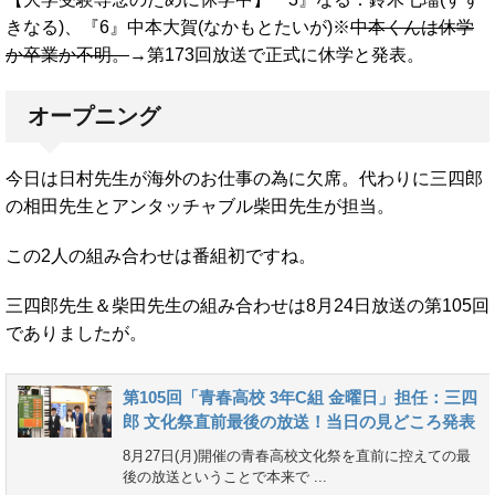
きなる)、『6』中本大賀(なかもとたいが)※
中本くんは休学
か卒業か不明。
→第173回放送で正式に休学と発表。
オープニング
今日は日村先生が海外のお仕事の為に欠席。代わりに三四郎
の相田先生とアンタッチャブル柴田先生が担当。
この2人の組み合わせは番組初ですね。
三四郎先生＆柴田先生の組み合わせは8月24日放送の第105回
でありましたが。
第105回「青春高校 3年C組 金曜日」担任：三四
郎 文化祭直前最後の放送！当日の見どころ発表
8月27日(月)開催の青春高校文化祭を直前に控えての最
後の放送ということで本来で ...