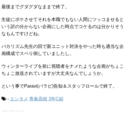
最後までグダグダなままで終了。
生徒にボケさせてそれを本職でもない人間にツッコませると
いう訳の分からない企画にした時点でコケるのは分かりそう
なもんですけどね。
バカリズム先生の回で新ユニット対決をやった時も適当な企
画構成でスベり倒していましたし。
ウィンターライブを前に視聴者をナメたような企画がちょこ
ちょこ放送されていますが大丈夫なんでしょうか。
という事でParavi(パラビ)告知＆スタッフロールで終了。
-
エンタメ
青春高校 3年C組
スポンサーリンク