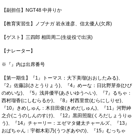
【副担任】NGT48 中井りか
【教育実習生】ノブナガ 岩永達彦、信太優人(欠席)
【ゲスト】三四郎 相田周二(生徒役で出演)
【ナレーター】
※『』内は出席番号
【第一期生】『1』トーマス：大下美瑠(おおしたみる)、
『2』佐藤諒(さとうりょう)、『4』めーな：日比野芽奈(ひび
のめいな)、『5』浅井優平(あさいゆうへい)、『7』るちゃ：
西村瑠香(にしむらるか)、『8』村西里世(むらにしりせ)、
『10』きめしゅん：木目田俊(きめだしゅん)、『11』河野紳
之介(こうのしんのすけ)、『12』黒田照龍(くろだしょうりゅ
う)、『14』チャーリー：エゼマタ健太チャールズ、『13』
おばちゃん：宇都木彩乃(うつぎあやの)、『15』むっちゃ