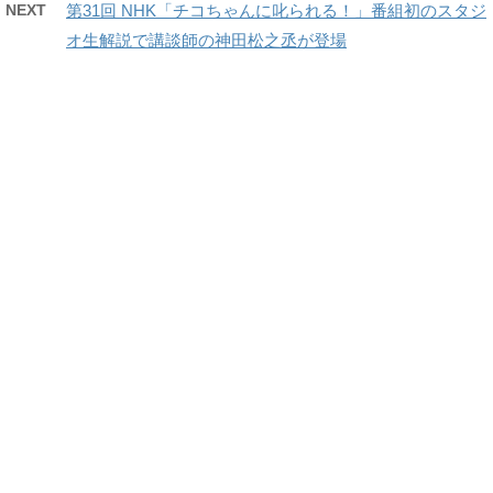
NEXT
第31回 NHK「チコちゃんに叱られる！」番組初のスタジ
オ生解説で講談師の神田松之丞が登場