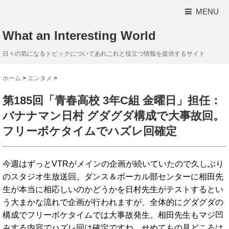
MENU
What an Interesting World
日々の気になるトピックについてあれこれと役立つ情報を提供するサイト
ホーム
>
エンタメ
>
第185回「青春高校 3年C組 金曜日」担任：
バナナマン日村 グダグダ構成で大事故回。
フリーボケタイムでハズレ回確定
今週はずっとVTRがメインの企画が続いていたので久しぶり
のスタジオ生放送回。ダンス＆ボーカル部センターに相田先
生が本当に相応しいのかどうかを日村先生がテストするとい
う大まかな流れで企画が行われますが、全体的にグダグダの
構成でフリーボケタイムでは大事故発生。相田先生もマジ凹
みする内容でハズレ回は確定ですね。せめてもの見どころは