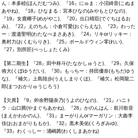
ん：本多睦(ほんだむつみ)、『16』にゅま：小沼綺音(こぬま
あやね)、『18』ひなまる：宮本ひなの(みやもとひなの)、
『19』女鹿椰子(めがやこ)、『20』出口晴臣(でぐちはるお
み)、『22』えのちん：小倉可愛(おぐらえな)、『23』わった
ー：渡邉聖明(わたなべまさあき)、『24』リキorリッキー：
奥村力(おくむらりき)、『25』ボールドウィン零(れい)、
『27』別所匠(べっしょたくみ)
【第二期生】『28』田中柊斗(たなかしゅうと)、『29』久保
侑大(くぼゆうだい)、『30』もっちー：持田優奈(もちだゆう
な)、『補欠』上島陸歩(うえしまりくほ)、『補欠』松岡龍二
郎(まつおかりゅうじろう)
【欠席】『9』夘余野陽奈乃(うよのひなの)、『21』ハニト
ラ：山口茜(やまぐちあかね)、『26』かのんはん：前川歌音
(まえかわかのん)、『31』まーがりんorマーガリン：大曲李
佳(おおまがりももか)、『32』黒木美佑(くろぎみゆ)、
『33』わくっしー：涌嶋茜(わくしまあかね)