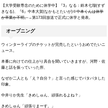
【大学受験専念のために休学中】『3』なる：鈴木七瑠(すず
きなる)、『6』中本大賀(なかもとたいが)※
中本くんは休学
か卒業か不明。
→第173回放送で正式に休学と発表。
オープニング
ウィンターライブのチケットが完売したというおめでたいニ
ュース。
本番に向けての仕上がり具合を聞いていきますが、河野・佐
藤と話を振っていった所、
なぜか二人とも「え？自分？」と言った感じでバタバタした
印象。
中井りか先生「きめしゅん、頑張れるよね？」
きめしゅん「頑張りまーす。」