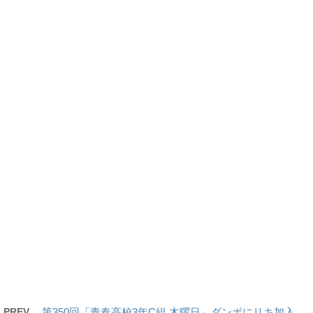
PREV
第350回「青春高校3年C組 木曜日」ダンボにリキ加入、