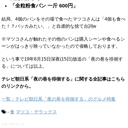
「全粒粉食パン 一斤 600円」
結局、4個のパンをその場で食べたマツコさんは「4個も食べ
た！？バッカみたい。」と自虐的な捨て台詞w
※マツコさんが触れたその他のパンは購入シーンや食べるシ
ーンがはっきり映っていなかったので省略しております。
という事で19年8月15日深夜(15日)放送の「夜の巷を徘徊す
る」については以上。
テレビ朝日系「夜の巷を徘徊する」に関する全記事はこちら
のリンクから。
一覧：テレビ朝日系「夜の巷を徘徊する」のグルメ特集
-
食
マツコ・デラックス
スポンサーリンク