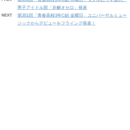
男子アイドル部「弁解オセロ」発表
NEXT
第351回「青春高校3年C組 金曜日」ユニバーサルミュー
ジックからデビューをフライング発表！