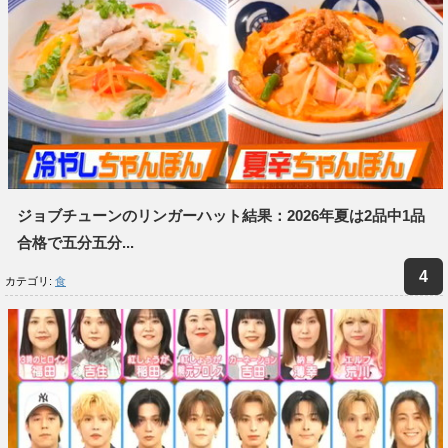
ジョブチューンのリンガーハット結果：2026年夏は2品中1品
合格で五分五分...
カテゴリ:
食