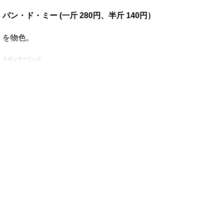
パン・ド・ミー (一斤 280円、半斤 140円）
を物色。
スポンサーリンク