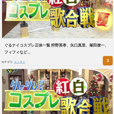
ぐるナイコスプレ正体一覧 狩野英孝、矢口真里、塚田僚一、
フィフィなど...
カテゴリ:
エンタメ