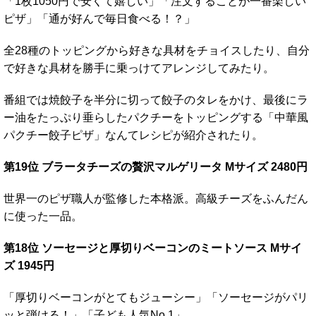
「1枚1050円で安くて嬉しい」「注文することが一番楽しい
ピザ」「通が好んで毎日食べる！？」
全28種のトッピングから好きな具材をチョイスしたり、自分
で好きな具材を勝手に乗っけてアレンジしてみたり。
番組では焼餃子を半分に切って餃子のタレをかけ、最後にラ
ー油をたっぷり垂らしたパクチーをトッピングする「中華風
パクチー餃子ピザ」なんてレシピが紹介されたり。
第19位 ブラータチーズの贅沢マルゲリータ Mサイズ 2480円
世界一のピザ職人が監修した本格派。高級チーズをふんだん
に使った一品。
第18位 ソーセージと厚切りベーコンのミートソース Mサイ
ズ 1945円
「厚切りベーコンがとてもジューシー」「ソーセージがパリ
ッと弾ける！」「子ども人気No.1」