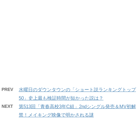
PREV
水曜日のダウンタウンの「ショート説ランキングトップ
50」史上最も検証時間が短かった説は？
NEXT
第513回「青春高校3年C組」2ndシングル発売＆MV初解
禁！メイキング映像で明かされる謎