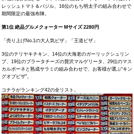
レッシュトマト＆バジル、16位のもち明太子の組み合わせで
期間限定の最強布陣。
第1位 絶品グルメクォーター Mサイズ 2280円
「売り上げNo.1の大人気ピザ」「王道ピザ」
3位のテリヤキチキン、14位の大海老のガーリックシュリン
プ、19位のブラータチーズの贅沢マルゲリータ、29位のマス
カルポーネと熟成サラミの組み合わせで、お客様が選ぶ“キン
グオブピザ”。
コチラがランキング42の全リスト。