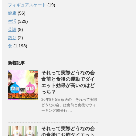
フィギュアスケート
(19)
健康
(56)
生活
(329)
英語
(9)
釣り
(2)
食
(1,193)
新着記事
それって実際どうなの会
食前と食後の運動でダイ
エット効果が高いのはど
っち？
26年8月5日放送の「それって実際
どうなの会」は食前と食後でウォ
ーキング60分行 …
それって実際どうなの会
の食後にお酢ダイエット