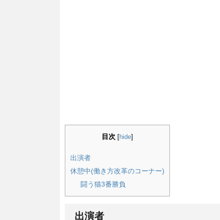
目次
[
hide
]
出演者
休憩中(働き方改革のコーナー)
闘う猫3番勝負
出演者