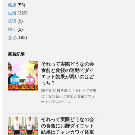
健康
(56)
生活
(329)
英語
(9)
釣り
(2)
食
(1,193)
新着記事
それって実際どうなの会
食前と食後の運動でダイ
エット効果が高いのはど
っち？
26年8月5日放送の「それって実際
どうなの会」は食前と食後でウォ
ーキング60分行 …
それって実際どうなの会
の食後にお酢ダイエット
結果はチャンカワイ体重