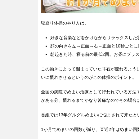
寝返り体操のやり方は、
好きな音楽などをかけながらリラックスした
顔の向きを左→正面→右→正面と10秒ごとに
朝起きた時、寝る前の最低2回。お昼にプラス
この動きによって溜まっていた耳石が流れるよう
いに慣れさせるというのがこの体操のポイント。
全国の病院でめまい治療として行われている方法
がある分、慣れるまでかなり苦痛なのでその場合
番組では13年グルグルめまいに悩まされて来たと
1か月でめまいの回数が減り、直近2年はめまい回