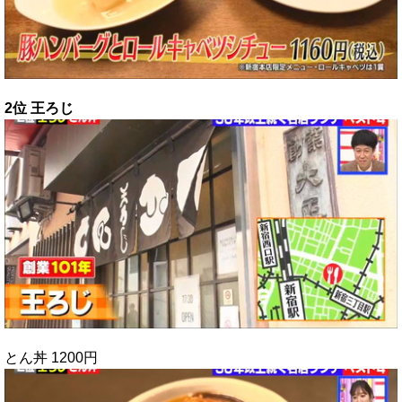
2位 王ろじ
とん丼 1200円