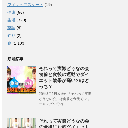
フィギュアスケート
(19)
健康
(56)
生活
(329)
英語
(9)
釣り
(2)
食
(1,193)
新着記事
それって実際どうなの会
食前と食後の運動でダイ
エット効果が高いのはど
っち？
26年8月5日放送の「それって実際
どうなの会」は食前と食後でウォ
ーキング60分行 …
それって実際どうなの会
の食後にお酢ダイエット