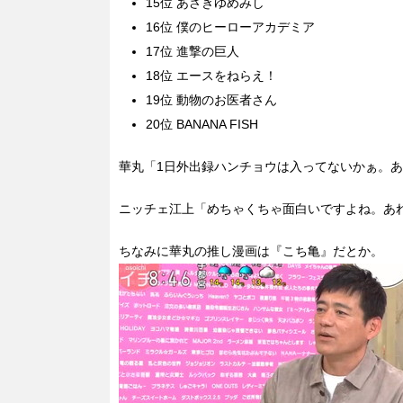
15位 あさきゆめみし
16位 僕のヒーローアカデミア
17位 進撃の巨人
18位 エースをねらえ！
19位 動物のお医者さん
20位 BANANA FISH
華丸「1日外出録ハンチョウは入ってないかぁ。
ニッチェ江上「めちゃくちゃ面白いですよね。あ
ちなみに華丸の推し漫画は『こち亀』だとか。