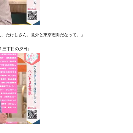
ん、たけしさん。意外と東京志向だなって。」
S 三丁目の夕日』