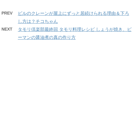
PREV
ビルのクレーンが屋上にずっと居続けられる理由＆下ろ
し方は？チコちゃん
NEXT
タモリ倶楽部最終回 タモリ料理レシピ しょうが焼き、ピ
ーマンの醤油煮の真の作り方