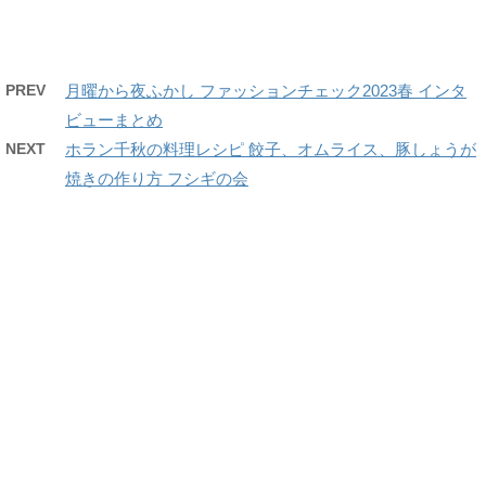
PREV
月曜から夜ふかし ファッションチェック2023春 インタ
ビューまとめ
NEXT
ホラン千秋の料理レシピ 餃子、オムライス、豚しょうが
焼きの作り方 フシギの会