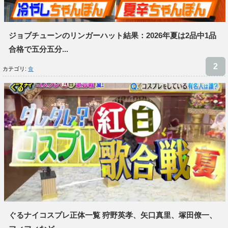
ジョブチューンのリンガーハット結果：2026年夏は2品中1品
合格で五分五分...
カテゴリ:
食
ぐるナイコスプレ正体一覧 狩野英孝、矢口真里、塚田僚一、