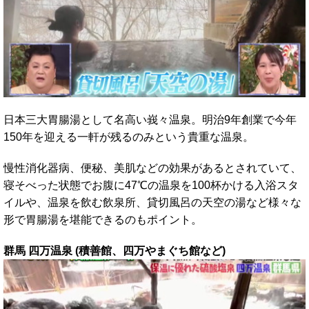
日本三大胃腸湯として名高い峩々温泉。明治9年創業で今年
150年を迎える一軒が残るのみという貴重な温泉。
慢性消化器病、便秘、美肌などの効果があるとされていて、
寝そべった状態でお腹に47℃の温泉を100杯かける入浴スタ
イルや、温泉を飲む飲泉所、貸切風呂の天空の湯など様々な
形で胃腸湯を堪能できるのもポイント。
群馬 四万温泉 (積善館、四万やまぐち館など)