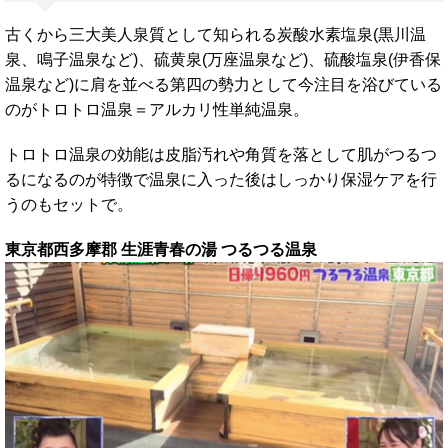
古くから三大美人泉質として知られる炭酸水素塩泉(黒川温
泉、鳴子温泉など)、硫黄泉(万座温泉など)、硫酸塩泉(伊香保
温泉など)に肩を並べる第四の勢力として今注目を浴びている
のがトロトロ温泉＝アルカリ性単純温泉。
トロトロ温泉の効能は皮脂汚れや角質を落として肌がつるつ
るになるのが特徴で温泉に入った後はしっかり保湿ケアを行
うのもセットで。
東京都西多摩郡 生涯青春の湯 つるつる温泉