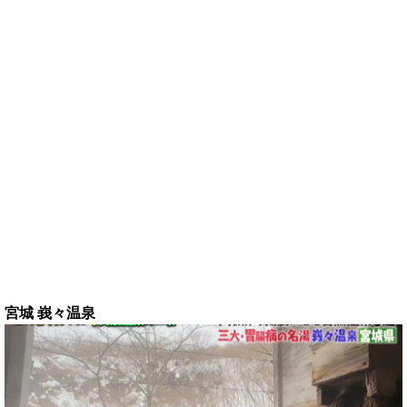
宮城 峩々温泉