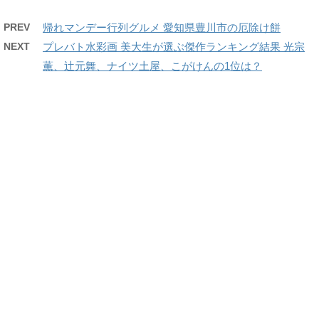
PREV
帰れマンデー行列グルメ 愛知県豊川市の厄除け餅
NEXT
プレバト水彩画 美大生が選ぶ傑作ランキング結果 光宗
薫、辻元舞、ナイツ土屋、こがけんの1位は？