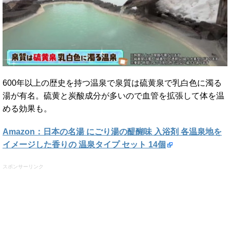
600年以上の歴史を持つ温泉で泉質は硫黄泉で乳白色に濁る
湯が有名。硫黄と炭酸成分が多いので血管を拡張して体を温
める効果も。
Amazon：日本の名湯 にごり湯の醍醐味 入浴剤 各温泉地を
イメージした香りの 温泉タイプ セット 14個
スポンサーリンク