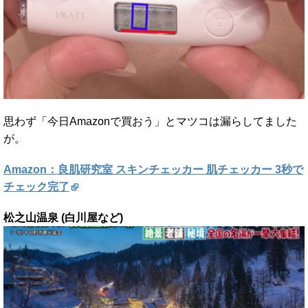
思わず「今日Amazonで買おう」とマツコは漏らしてました
が。
Amazon：良肌研究室 スキンチェッカー 肌チェッカー 3秒で
チェック完了
松之山温泉 (白川屋など)