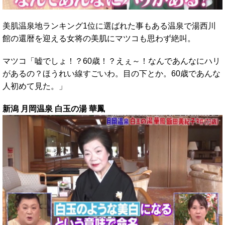
美肌温泉地ランキング1位に選ばれた事もある温泉で湯西川
館の還暦を迎える女将の美肌にマツコも思わず絶叫。
マツコ「嘘でしょ！？60歳！？えぇ～！なんであんなにハリ
があるの？ほうれい線すごいわ。目の下とか。60歳であんな
人初めて見た。」
新潟 月岡温泉 白玉の湯 華鳳