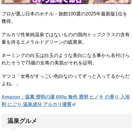
プロが選ぶ日本のホテル・旅館100選の2025年最新版1位を
獲得。
アルカリ性単純温泉ではないものの国内トップクラスの含有
量を誇るエメラルドグリーンの硫黄泉。
ネーミングの白玉は白玉のような美白になる事から名付けら
れたそうで73歳の女将の美肌がそれを証明。
マツコ「女将がすっごい色白なのってずっと入ってるからだ
よね。」
Amazon：温素 澄明の湯 600g 無色 透明 ヒノキ の香り 入浴
剤 にごり 温泉成分 アルカリ湯質
温泉グルメ