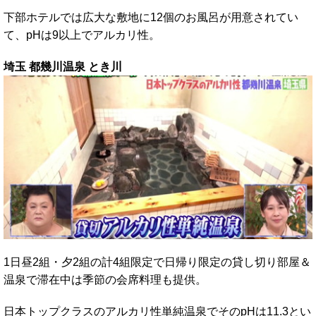
下部ホテルでは広大な敷地に12個のお風呂が用意されてい
て、pHは9以上でアルカリ性。
埼玉 都幾川温泉 とき川
1日昼2組・夕2組の計4組限定で日帰り限定の貸し切り部屋＆
温泉で滞在中は季節の会席料理も提供。
日本トップクラスのアルカリ性単純温泉でそのpHは11.3とい