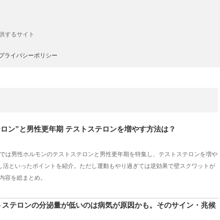
供するサイト
プライバシーポリシー
テロン”と男性更年期 テストステロンを増やす方法は？
チ」では男性ホルモンのテストステロンと男性更年期を特集し、テストステロンを増や
推し活といったポイントを紹介。ただし運動もやり過ぎては逆効果で壁スクワットが
内容を総まとめ。
トステロンの分泌量が低いのは病気が原因かも。そのサイン・兆候