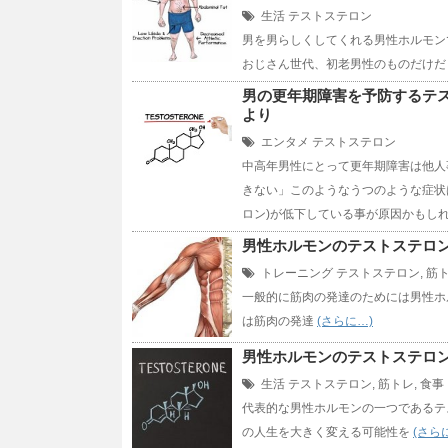
生活
テストステロン
男を男らしくしてくれる男性ホルモン
おじさん世代、初老男性のものだけだ
男の更年期障害を予防するテ
より
エンタメ
テストステロン
中高年男性にとって更年期障害は他人
きない」このようなうつのような症状
ロン)が低下している事が原因かもし
男性ホルモンのテストステロ
トレーニング
テストステロン
,
筋
一般的に筋肉の発達のためには男性ホ
は筋肉の発達
(さらに…)
男性ホルモンのテストステロ
生活
テストステロン
,
筋トレ
,
食事
代表的な男性ホルモンの一つであるテ
の人生を大きく変える可能性を
(さら