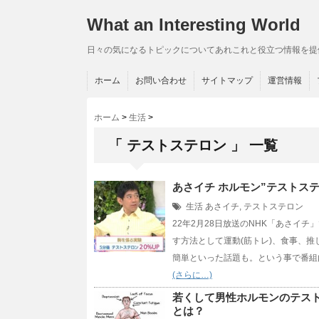
What an Interesting World
日々の気になるトピックについてあれこれと役立つ情報を提
ホーム
お問い合わせ
サイトマップ
運営情報
ホーム
>
生活
>
「 テストステロン 」 一覧
あさイチ ホルモン”テストス
生活
あさイチ
,
テストステロン
22年2月28日放送のNHK「あさイ
す方法として運動(筋トレ)、食事、
簡単といった話題も。という事で番組
(さらに…)
若くして男性ホルモンのテス
とは？