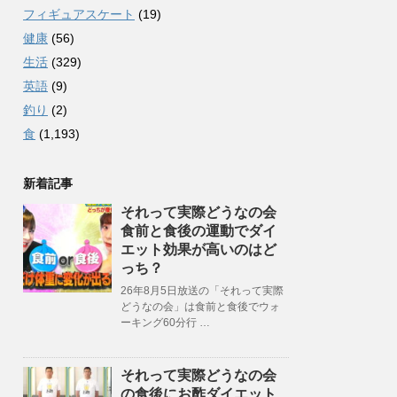
フィギュアスケート
(19)
健康
(56)
生活
(329)
英語
(9)
釣り
(2)
食
(1,193)
新着記事
それって実際どうなの会
食前と食後の運動でダイ
エット効果が高いのはど
っち？
26年8月5日放送の「それって実際
どうなの会」は食前と食後でウォ
ーキング60分行 …
それって実際どうなの会
の食後にお酢ダイエット