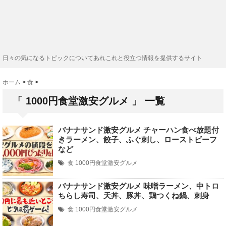
日々の気になるトピックについてあれこれと役立つ情報を提供するサイト
ホーム
>
食
>
「 1000円食堂激安グルメ 」 一覧
バナナサンド激安グルメ チャーハン食べ放題付
きラーメン、餃子、ふぐ刺し、ローストビーフ
など
食
1000円食堂激安グルメ
バナナサンド激安グルメ 味噌ラーメン、中トロ
ちらし寿司、天丼、豚丼、鶏つくね鍋、刺身
食
1000円食堂激安グルメ