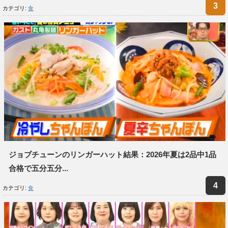
カテゴリ:
食
ジョブチューンのリンガーハット結果：2026年夏は2品中1品
合格で五分五分...
カテゴリ:
食