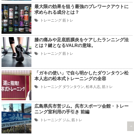
最大限の効果を狙う最強のプレワークアウトに
求められる成分とは？
トレーニング
筋トレ
膝の痛みや足底筋膜炎をケアしたランニング法
とは？鍵となるVALRの意味。
トレーニング
筋トレ
「ガキの使い」で自ら明かしたダウンタウン松
本人志の松本式トレーニングの全容
トレーニング
ダウンタウン
,
松本人志
,
筋トレ
広島県呉市営ジム。呉市スポーツ会館・トレー
ニング室利用の手引き 前編
トレーニング
ジム
,
筋トレ