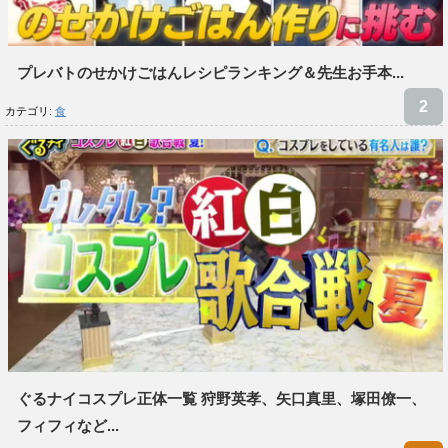
プレバトのせかけごはんレシピランキング＆先生お手本...
カテゴリ:
食
ぐるナイコスプレ正体一覧 狩野英孝、矢口真里、塚田僚一、
フィフィなど...