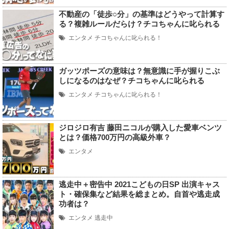
不動産の「徒歩○分」の基準はどうやって計算す
る？複雑ルールだらけ？チコちゃんに叱られる
エンタメ
チコちゃんに叱られる！
ガッツポーズの意味は？無意識に手が握りこぶ
しになるのはなぜ？チコちゃんに叱られる
エンタメ
チコちゃんに叱られる！
ジロジロ有吉 藤田ニコルが購入した愛車ベンツ
とは？価格700万円の高級外車？
エンタメ
逃走中＋密告中 2021こどもの日SP 出演キャス
ト・確保集など結果を総まとめ。自首や逃走成
功者は？
エンタメ
逃走中