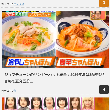
カテゴリ:
エンタメ
ジョブチューンのリンガーハット結果：2026年夏は2品中1品
合格で五分五分...
カテゴリ:
食