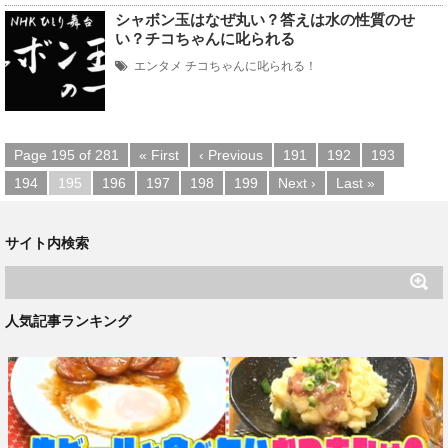
シャボン玉はなぜ丸い？答えは水の性質のせ
い？チコちゃんに叱られる
エンタメ
チコちゃんに叱られる！
Page 195 of 281
« First
‹ Previous
191
192
193
194
195
196
197
198
199
Next ›
Last »
サイト内検索
人気記事ランキング