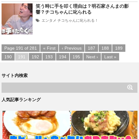
笑う時に手を叩く理由は？明石家さんまの影
響？チコちゃんに叱られる
エンタメ
チコちゃんに叱られる！
Page 191 of 281
« First
‹ Previous
187
188
189
190
191
192
193
194
195
Next ›
Last »
サイト内検索
人気記事ランキング