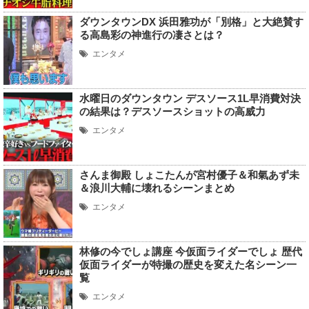
ダウンタウンDX 浜田雅功が「別格」と大絶賛す
る高島彩の神進行の凄さとは？
エンタメ
水曜日のダウンタウン デスソース1L早消費対決
の結果は？デスソースショットの高威力
エンタメ
さんま御殿 しょこたんが宮村優子＆和氣あず未
＆浪川大輔に壊れるシーンまとめ
エンタメ
林修の今でしょ講座 今仮面ライダーでしょ 歴代
仮面ライダーが特撮の歴史を変えた名シーン一
覧
エンタメ