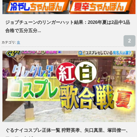
ジョブチューンのリンガーハット結果：2026年夏は2品中1品
合格で五分五分...
カテゴリ:
食
ぐるナイコスプレ正体一覧 狩野英孝、矢口真里、塚田僚一、