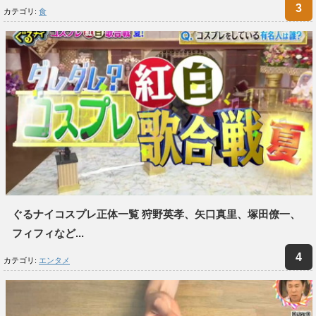
カテゴリ:
食
ぐるナイコスプレ正体一覧 狩野英孝、矢口真里、塚田僚一、
フィフィなど...
カテゴリ:
エンタメ