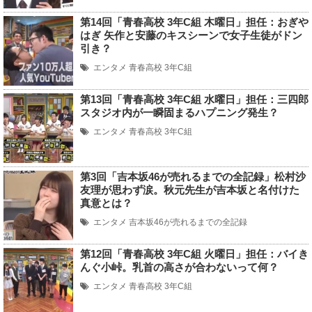
第14回「青春高校 3年C組 木曜日」担任：おぎや
はぎ 矢作と安藤のキスシーンで女子生徒がドン
引き？
エンタメ
青春高校 3年C組
第13回「青春高校 3年C組 水曜日」担任：三四郎
スタジオ内が一瞬固まるハプニング発生？
エンタメ
青春高校 3年C組
第3回「吉本坂46が売れるまでの全記録」松村沙
友理が思わず涙。秋元先生が吉本坂と名付けた
真意とは？
エンタメ
吉本坂46が売れるまでの全記録
第12回「青春高校 3年C組 火曜日」担任：バイき
んぐ小峠。乳首の高さが合わないって何？
エンタメ
青春高校 3年C組