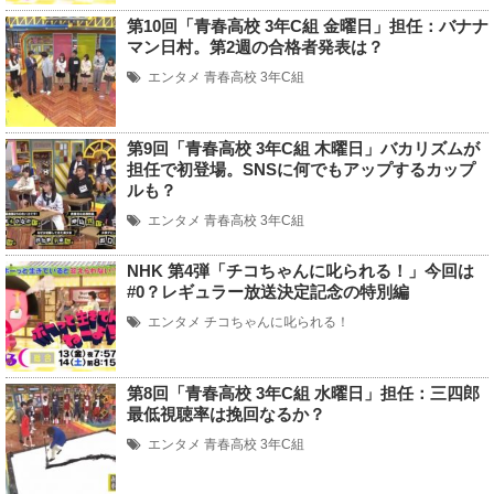
第10回「青春高校 3年C組 金曜日」担任：バナナ
マン日村。第2週の合格者発表は？
エンタメ
青春高校 3年C組
第9回「青春高校 3年C組 木曜日」バカリズムが
担任で初登場。SNSに何でもアップするカップ
ルも？
エンタメ
青春高校 3年C組
NHK 第4弾「チコちゃんに叱られる！」今回は
#0？レギュラー放送決定記念の特別編
エンタメ
チコちゃんに叱られる！
第8回「青春高校 3年C組 水曜日」担任：三四郎
最低視聴率は挽回なるか？
エンタメ
青春高校 3年C組