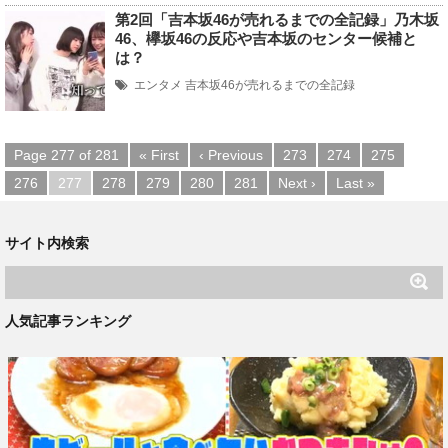
第2回「吉本坂46が売れるまでの全記録」乃木坂
46、欅坂46の反応や吉本坂のセンター候補と
は？
エンタメ
吉本坂46が売れるまでの全記録
Page 277 of 281
« First
‹ Previous
273
274
275
276
277
278
279
280
281
Next ›
Last »
サイト内検索
人気記事ランキング