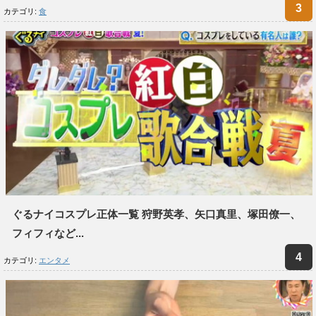
カテゴリ:
食
ぐるナイコスプレ正体一覧 狩野英孝、矢口真里、塚田僚一、
フィフィなど...
カテゴリ:
エンタメ