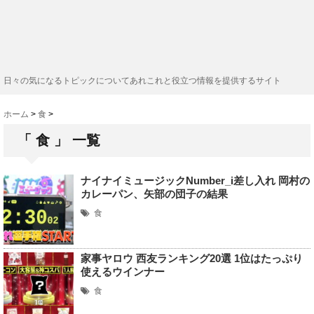
日々の気になるトピックについてあれこれと役立つ情報を提供するサイト
ホーム
>
食
>
「 食 」 一覧
ナイナイミュージックNumber_i差し入れ 岡村の
カレーパン、矢部の団子の結果
食
家事ヤロウ 西友ランキング20選 1位はたっぷり
使えるウインナー
食