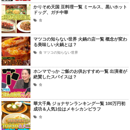
かりそめ天国 豆料理一覧 ミールス、黒いホット
ドッグ、ガチ中華
食
マツコの知らない世界 火鍋の店一覧 概念が変わ
る美味しい火鍋とは？
食
マツコの知らない世界
ホンマでっか ご飯のお供おすすめ一覧 出演者が
絶賛したスパイスは？
食
華大千鳥 ジョナサンランキング一覧 100万円初
成功＆人気1位はメキシカンピラフ
食