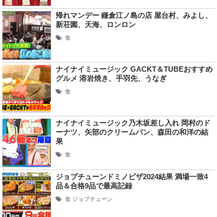
帰れマンデー 鎌倉江ノ島の店 屋台村、みよし、
新荘園、天海、ロンロン
食
ナイナイミュージック GACKT＆TUBEおすすめ
グルメ 溶岩焼き、手羽先、うなぎ
食
ナイナイミュージック乃木坂差し入れ 岡村のド
ーナツ、矢部のクリームパン、森田の和洋の結
果
食
ジョブチューンドミノピザ2024結果 満場一致4
品＆合格9品で最高記録
食
ジョブチューン