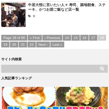
中居大悟に言いたい人々 寿司、築地朝食、ステ
ーキ、かつお節ご飯など店一覧
食
Page 18 of 80
« First
‹ Previous
14
15
16
17
18
19
20
21
22
Next ›
Last »
サイト内検索
人気記事ランキング