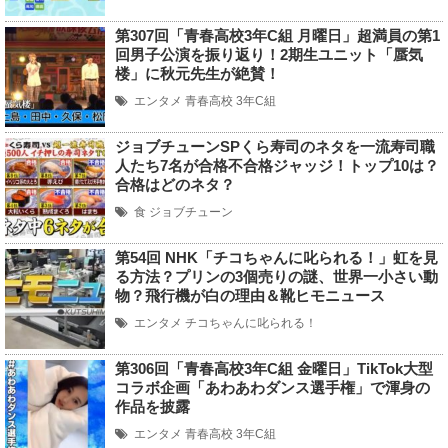
第307回「青春高校3年C組 月曜日」超満員の第1
回男子公演を振り返り！2期生ユニット「蜃気
楼」に秋元先生が絶賛！
エンタメ
青春高校 3年C組
ジョブチューンSPくら寿司のネタを一流寿司職
人たち7名が合格不合格ジャッジ！トップ10は？
合格はどのネタ？
食
ジョブチューン
第54回 NHK「チコちゃんに叱られる！」虹を見
る方法？プリンの3個売りの謎、世界一小さい動
物？飛行機が白の理由＆靴ヒモニュース
エンタメ
チコちゃんに叱られる！
第306回「青春高校3年C組 金曜日」TikTok大型
コラボ企画「あわあわダンス選手権」で渾身の
作品を披露
エンタメ
青春高校 3年C組