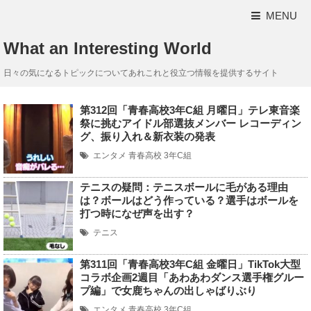
MENU
What an Interesting World
日々の気になるトピックについてあれこれと役立つ情報を提供するサイト
第312回「青春高校3年C組 月曜日」テレ東音楽
祭に挑むアイドル部選抜メンバー レコーディン
グ、振り入れ＆新衣装の発表
エンタメ
青春高校 3年C組
テニスの疑問：テニスボールに毛がある理由
は？ボールはどう作っている？選手はボールを
打つ時になぜ声を出す？
テニス
第311回「青春高校3年C組 金曜日」TikTok大型
コラボ企画2週目「あわあわダンス選手権グルー
プ編」で女鹿ちゃんの出しゃばりぶり
エンタメ
青春高校 3年C組