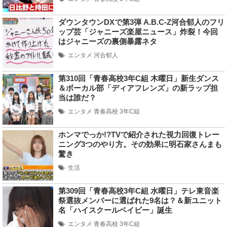
ダウンタウンDXで第3弾 A.B.C-Z河合郁人のフリ
ップ芸「ジャニーズ楽屋ニュース」炸裂！今回
はジャニーズの裏側暴露ネタ
エンタメ
河合郁人
第310回「青春高校3年C組 木曜日」新生ダンス
＆ボーカル部「ディアフレンズ」の新ラップ担
当は誰だ？
エンタメ
青春高校 3年C組
ホンマでっか!?TVで紹介された視力回復トレー
ニング3つのやり方。その効果に明石家さんまも
驚き
生活
第309回「青春高校3年C組 水曜日」テレ東音楽
祭選抜メンバーに選ばれた9名は？＆新ユニット
名「ハイスクールベイビー」誕生
エンタメ
青春高校 3年C組