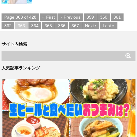
Page 363 of 428
« First
‹ Previous
359
360
361
362
363
364
365
366
367
Next ›
Last »
サイト内検索
人気記事ランキング