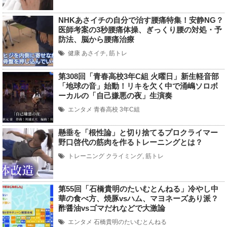
NHKあさイチの自分で治す腰痛特集！安静NG？
医師考案の3秒腰痛体操、ぎっくり腰の対処・予
防法、脳から腰痛治療
健康
あさイチ
,
筋トレ
第308回「青春高校3年C組 火曜日」新生軽音部
「地球の音」始動！リキを欠く中で涌嶋ソロボ
ーカルの「自己嫌悪の夜」生演奏
エンタメ
青春高校 3年C組
懸垂を「根性論」と切り捨てるプロクライマー
野口啓代の筋肉を作るトレーニングとは？
トレーニング
クライミング
,
筋トレ
第55回「石橋貴明のたいむとんねる」冷やし中
華の食べ方、焼豚vsハム、マヨネーズあり派？
酢醤油vsゴマだれなどで大激論
エンタメ
石橋貴明のたいむとんねる