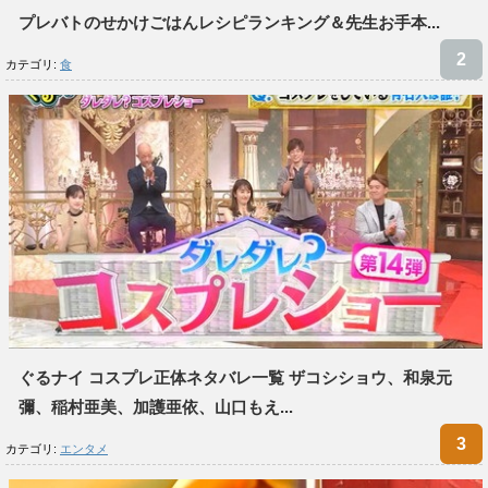
プレバトのせかけごはんレシピランキング＆先生お手本...
カテゴリ:
食
ぐるナイ コスプレ正体ネタバレ一覧 ザコシショウ、和泉元
彌、稲村亜美、加護亜依、山口もえ...
カテゴリ:
エンタメ