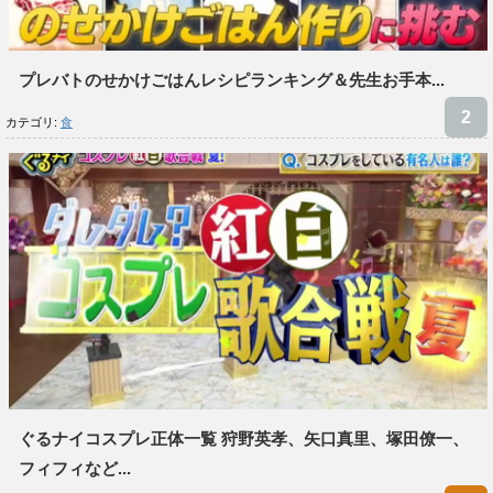
プレバトのせかけごはんレシピランキング＆先生お手本...
カテゴリ:
食
ぐるナイコスプレ正体一覧 狩野英孝、矢口真里、塚田僚一、
フィフィなど...