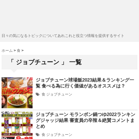
日々の気になるトピックについてあれこれと役立つ情報を提供するサイト
ホーム
>
食
>
「 ジョブチューン 」 一覧
ジョブチューン球場飯2023結果＆ランキング一
覧 食べる為に行く価値があるオススメは？
食
ジョブチューン
ジョブチューン モランボン鍋つゆ2022ランキン
グジャッジ結果 審査員の辛辣＆絶賛コメントま
とめ
食
ジョブチューン