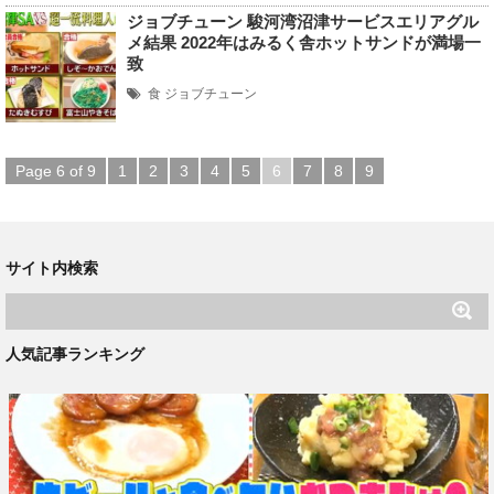
ジョブチューン 駿河湾沼津サービスエリアグル
メ結果 2022年はみるく舎ホットサンドが満場一
致
食
ジョブチューン
Page 6 of 9
1
2
3
4
5
6
7
8
9
サイト内検索
人気記事ランキング