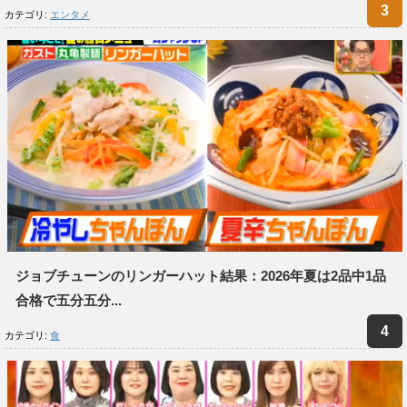
カテゴリ:
エンタメ
ジョブチューンのリンガーハット結果：2026年夏は2品中1品
合格で五分五分...
カテゴリ:
食